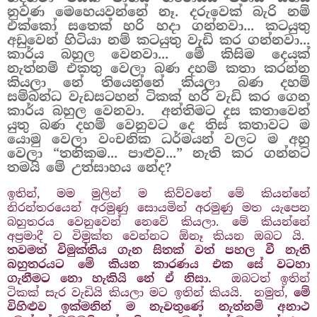
නුවණ මෙහෙයවන්නේ නෑ. දරුවෙක් බැරි නම්
එක්කෝ සතෙක් හරි හදා ගන්නවා... කටයුතු
අඩුවෙන් හිටියා නම් කටයුතු වැඩි කර ගන්නවා...
කාර්ය බහුල වෙනවා... මේ කිසිම දෙයක්
නැත්නම් එකතු වෙලා බණ දහම් කතා කරන්න
කියලා නේ තියෙන්නේ කියලා බණ දහම්
සම්බන්ධ වැඩසටහන් ටිකක් හරි වැඩි කර ගෙන
කාර්ය බහුල වෙනවා. අන්තිමට දස කතාවෙන්
යුතු බණ දහම් වෙනුවට දෙ තිස් කතාවට ම
යොමු වෙලා වංචනික ධර්මයන් වලට ම අහු
වෙලා “තනිකම... පාළුව...” නැති කර ගන්නට
තමයි මේ උත්සාහය නේද?
ඉතින්, මම මුලින් ම කිව්වනේ මේ කියන්නේ
නිරන්තරයෙන් අරමුණු සොයමින් අරමුණු මත යැපෙන
බහුතරය වෙනුවෙන් නෙවේ කියලා. මේ කියන්නේ
අප්‍රමාදී ව විමුක්ත වෙන්නට ඕනෑ කියන ඔබට යි.
තවමත් විමුක්තිය ගැන සිතක් වත් පහල වී නැති
බහුතරයට මේ කියන කාරණය එක සේ වටහා
ගැනීමට නො හැකියි නේ ඒ නිසා.
ඔබටත් ඉතින්
ටිකක් සැර වැඩියි කියලා මට ඉතින් කියයි. නමුත්,
මේ
විහිළුව ඉක්මනින් ම නැවතුණේ නැත්නම් අනාථ