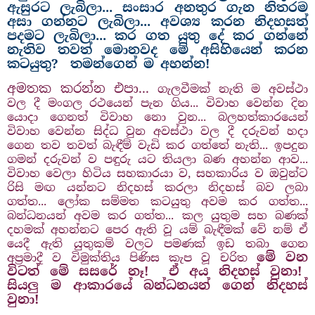
ඇසුරට ලැබිලා... සංසාර අනතුර ගැන නිතරම
අසා ගන්නට ලැබිලා... අවශ්‍ය කරන නිදහසත්
පදමට ලැබිලා... කර ගත යුතු දේ කර ගන්නේ
නැතිව තවත් මොනවද මේ අසිහියෙන් කරන
කටයුතු?
තමන්ගෙන් ම අහන්න!
අමතක කරන්න එපා...
ගැලවීමක් නැති ම අවස්ථා
වල දී මංගල රථයෙන් පැන ගිය... විවාහ වෙන්න දින
යොදා ගෙනත් විවාහ නො වුන... බලහත්කාරයෙන්
විවාහ වෙන්න සිද්ධ වුන අවස්ථා වල දී දරුවන් හදා
ගෙන තව තවත් බැඳීම් වැඩි කර ගත්තේ නැති... ඉපදුන
ගමන් දරුවන් ව පඳුරු යට තියලා බණ අහන්න ආව...
විවාහ වෙලා හිටිය සහකාරයා ව, සහකාරිය ව ඔවුන්ට
රිසි මඟ යන්නට නිදහස් කරලා නිදහස් බව ලබා
ගත්ත... ලෝක සම්මත කටයුතු අවම කර ගත්ත...
බන්ධනයන් අවම කර ගත්ත... කල යුතුම සහ බණක්
දහමක් අහන්නට පෙර ඇති වූ යම් බැඳීමක් වේ නම් ඒ
යෙදී ඇති යුතුකම් වලට පමණක් ඉඩ තබා ගෙන
මේ වන
අප්‍රමාදී ව විමුක්තිය පිණිස කැප වූ චරිත
විටත් මේ සසරේ නෑ! ඒ අය නිදහස් වුනා!
සියලු ම ආකාරයේ බන්ධනයන් ගෙන් නිදහස්
වුනා!