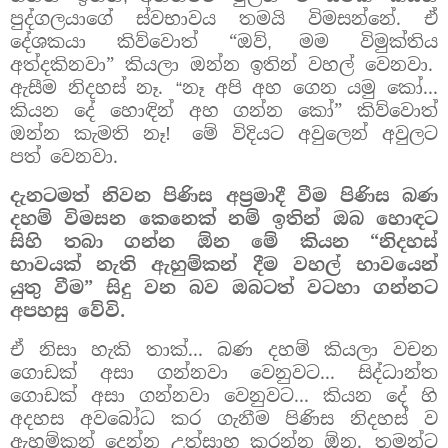
පුද්ගලයාගේ ස්වභාවය තමයි විමසන්නේ. ඒ
දේශකයා කිව්වොත් “ඔව්
මම විමුක්තිය
,
අත්දකිනවා” කියලා ඔන්න ඉතින් වහල් වෙනවා.
ඇසීම නිදහස් නෑ.
නෑ අපි අහ ගෙන යමු කෝ...
“
කියන දේ හොඳින් අහ ගන්න කෝ” කිව්වොත්
ඔන්න කැමති නෑ!
මේ විදියට අවුලෙන් අවුලට
පත් වෙනවා.
දැනටමත් නිවන පිණිස අප්‍රමාදී වීම පිණිස බණ
දහම් විමසන කෙනෙක් නම් ඉතින් ඔබ හොඳට
සිහි තබා ගන්න ඕන මේ කියන “නිදහස්
භාවයක් නැති ඇහුම්කන් දීම වහල් භාවයෙන්
යුතු වීම” සිදු වන බව ඔබටත් වටහා ගන්නට
අපහසු වේවි.
ඒ නිසා හැකි තාක්... බණ දහම් කියලා වචන
ගොඩක් අසා ගන්නවා වෙනුවට... සිද්ධාන්ත
ගොඩක් අසා ගන්නවා වෙනුවට... කියන දේ හි
අදහස අවබෝධ කර ගැනීම පිණිස නිදහස් ව
ඇහුම්කන් දෙන්න උත්සාහ කරන්න ඕන.
තමන්ට