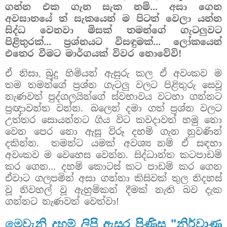
ගන්න එක ගැන සැක නම්... අසා ගෙන
අවසානයේ ත් සැකයෙන් ම පිටත් වෙලා යන්න
සිද්ධ වෙනවා මිසක් තමන්ගේ ගැටලුවට
පිළිතුරක්... ප්‍රශ්නයට විසඳුමක්... ලෝකයෙන්
එතෙර වීමට මාර්ගයක් විවර නොවේවි!
ඒ නිසා
බුදු හිමියන් ඇසුරු කල ඒ අවංකව ම
,
තම තමන්ගේ ප්‍රශ්න ගැටලු වලට පිළිතුරු සෙවූ
නැණවත් පුද්ගලයින්ගේ ස්වභාවය වටහා ගන්නට
ප්‍රඥාවන්ත වන්න.
බලෙන් දමා ගත් ප්‍රශ්න වලට
උත්තර සොයන්නට ගිය විට කවදාවත් හමු නො
වෙන පෙර නො ඇසූ විරූ දහම් ගැන නුවණින්
දකින්න.
තමන්ට යමක් අවශ්‍ය
නම් ඒ සඳහා
අවංකව ම වෙහෙස වෙන්න.
සිද්ධාන්ත කටපාඩම්
කර ගෙන... දහම් කොටස් කට පාඩම් කර ගෙන
ඒවාට ගලපමින් අසා ගන්නා කිසිවක් තුල නිදහස්
වූ නිවහල් වූ ඇහුම්කන් දීමක් නැති බව දැක
ගන්නට නැණවත් වෙත්වා!
මෙවැනි දහම් ලිපි ඇසුර පිණිස "නිර්වාණ