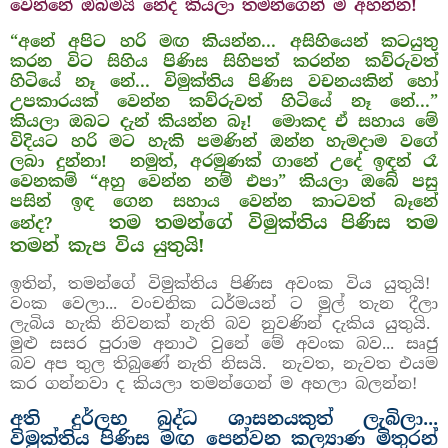
වෙන්නේ ඔබමයි නේද කියලා තමන්ගෙන් ම අහන්න!
“අනේ අපිට හරි මඟ කියන්න... අසිහියෙන් කටයුතු
කරන විට සිහිය පිණිස සිහිපත් කරන්න කව්රුවත්
හිටියේ නෑ නේ... විමුක්තිය පිණිස වචනයකින් හෝ
උපකාරයක් වෙන්න කව්රුවත් හිටියේ නෑ නේ...”
කියලා ඔබට දැන් කියන්න බෑ!
මොකද ඒ සහාය මේ
විදියට හරි මට හැකි පමණින් ඔන්න හැමදාම වගේ
ලබා දුන්නා!
නමුත්, අරමුණක් ගානේ උදේ ඉඳන් රෑ
වෙනකම් “අහු වෙන්න නම් එපා” කියලා ඔබේ පසු
පසින් ඉඳ ගෙන සහාය වෙන්න කාටවත් බෑනේ
තම තමන්ගේ විමුක්තිය පිණිස තම
නේද?
තමන් කැප විය යුතුයි!
ඉතින්, තමන්ගේ විමුක්තිය පිණිස අවංක විය යුතුයි!
වංක වෙලා... වංචනික ධර්මයන් ට මුල් තැන දීලා
ලැබිය හැකි නිවනක් නැති බව නුවණින් දැකිය යුතුයි.
මුළු සසර පුරාම අනාථ වුනේ මේ අවංක බව... සෘජු
බව අප තුල තිබුණේ නැති නිසයි.
නැවත, නැවත එයම
කර ගන්නවා ද කියලා තමන්ගෙන් ම අහලා බලන්න!
අති දුර්ලභ බුද්ධ ශාසනයකුත් ලැබිලා...
විමුක්තිය පිණිස මඟ පෙන්වන කල්‍යාණ මිතුරන්