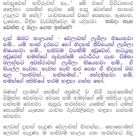
වෙනුවෙන් කව්රුවත් නෑ...” මේ වගේ විවිධාකාර
අඳෝනා ගසමින් නැවත මේ හසු වෙන්නේ සංසාර
උගුලට ම නේද?
යාචකයෙක් වගේ පෙනෙන, ඇහෙන,
දැනෙන, විඳින වැඩපිළිවෙළ ම යදිනවා.
කවදා කැප
වෙන්න ද බලා ගෙන ඉන්නේ?
දැන් ඔබට කාලයක් - වෙලාවක් ලැබිලා තියෙනවා
නම්... යම් තාක් දුරකට හෝ නිදහස් ජීවිතයක් ලැබිලා
තියෙනවා නම්... තනිවම වගකීම් අඩුවෙන්, කටයුතු
අඩුවෙන් තමන්ගේ පැවැත්මේ යථාර්ථය ගැන විමසා
බලන්නට අවස්ථාවක් ලැබිලා තියෙනවා නම්... ඒ
සියල්ල නැවත, නැවත නැති කර ගෙන ඒ නිදහස් බව
තුල “පාළුවක්... තනිකමක්...” අත්දකිනවා නම්,
තමන්ගේ අසිහියේ තරම හඳුනා ගන්න කෝ.
බණක් දහමක් අසමින් අප්‍රමාදී ව නිවී සැනසෙමින්
විමුක්ත වෙන්නට අවශ්‍ය නම් තමන්ගේ මේ අසිහිය දැක
ගන්නම වෙනවා.
ඇසුරු කරන්නට යමෙක් හෝ යමක්
සොයමින් යැපෙන යාචක වැඩපිළිවෙළ හඳුනා ගන්නම
වෙනවා.
ලෙඩක් දුකක් හැදුණ වෙලාවක් හිතන්න... කොහොමත්
ලෙඩක් හැදුණා ම තනිවම කාලය ගත කරන්නට සිදු