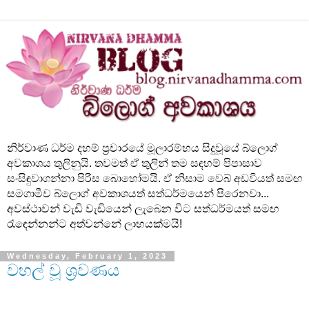
නිර්වාණ ධර්ම දහම් ප්‍රචාරයේ මූලාරම්භය සිදුවූයේ බ්ලොග්
අවකාශය තුලිනුයි. තවමත් ඒ තුලින් තම සඳහම් පිපාසාව
සංසිඳුවාගන්නා පිරිස බොහෝමයි. ඒ නිසාම වෙබ් අඩවියත් සමඟ
සමගාමීව බ්ලොග් අවකාශයත් සත්ධර්මයෙන් පිරෙනවා...
අවස්ථාවන් වැඩි වැඩියෙන් ලැබෙන විට සත්ධර්මයත් සමඟ
රැඳෙන්නන්ට අත්වන්නේ ලාභයක්මයි!
Wednesday, February 1, 2023
වහල් වූ ශ්‍රවණය