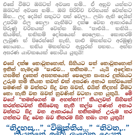
එසේ වීමට ඔබටත් අවශ්‍ය නම්... ඒ අනුව යන්නට
ඔබටත් අවශ්‍ය නම්... ඔබ පිරිච්ච චරිතයක් වෙන්නට
ඕන... ලද දෙයින් සතුටට පත් වෙලා... ලබා ඇති දෙයින්
උපරිම ඵල නෙලා ගැනීමට දක්ෂ වෙන ආකාරයේ
පිරුණු චරිතයක් වෙන්න ඕන. “පාළුයි... තනියි...
කියමින්, තනිකම් දෝසයෙන් පෙලෙන... කොතරම්
ලැබුණ ත් පිරෙන්නේ නැති, පාළු මකන්නට අරමුණු
හොයන... තනිය මකන්නට ඇසුරක් පතන... අන්ත
අසරණ යාචකයෙක් නොවිය යුතුයි!
එසේ දක්ෂ නොවුනහොත්, සිහියට පත් නොවුනහොත්
ඉතින් හැමදාම “පාළුව... තනිකම...” යැයි අඳෝනා
ගසමින් දුකෙන් අසහනයෙන් පෙලෙන සංසාර දුක්ඛයට
උරුම කම් කියන තවත් එක් අසරණ අනාථ සත්වයෙක්
පමණක් ම වන්නට සිදු වන බවත්, එයින් නිදහස් වීමට
නො හැකි වන බවත් නුවණින් වටහා ගත යුතුයි.
මේ
වගේ “තමන්ගෙන් ම අහන්න!!!” කියලවත් සිහිපත්
කරන්නටවත් කිසිවෙකු නැති කල්ප ගණන් අනාථ
වන්නට සිදු වන ආකාරයේ තනිකමක් උරුම කර
ගන්නට සිදු වෙන බව නිතරම සිහි තබා ගත යුතුයි!
“නිදහස...” “විමුක්තිය...” “නිවන...”
කියන්නේ ඉබේ ලැබෙන දෙයක්