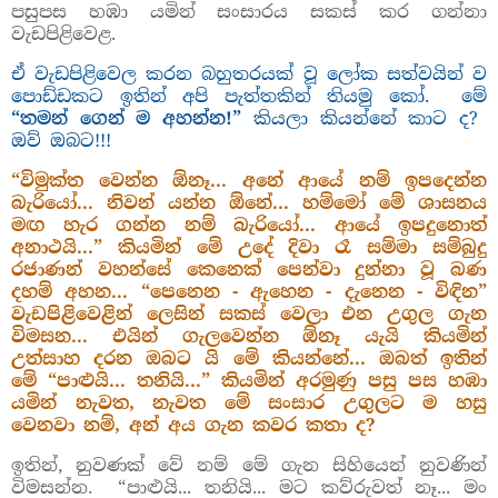
පසුපස හඹා යමින් සංසාරය සකස් කර ගන්නා
වැඩපිළිවෙළ.
ඒ වැඩපිළිවෙල කරන බහුතරයක් වූ ලෝක සත්වයින් ව
පොඩ්ඩකට ඉතින් අපි පැත්තකින් තියමු කෝ.
මේ
“තමන් ගෙන් ම අහන්න!”
කියලා කියන්නේ කාට ද?
ඔව් ඔබට!!!
“විමුක්ත වෙන්න ඕනෑ... අනේ ආයේ නම් ඉපදෙන්න
බැරියෝ... නිවන් යන්න ඕනේ... හම්මෝ මේ ශාසනය
මඟ හැර ගන්න නම් බැරියෝ... ආයේ ඉපදුනොත්
අනාථයි...” කියමින් මේ උදේ දිවා රෑ සම්මා සම්බුදු
රජාණන් වහන්සේ කෙනෙක් පෙන්වා දුන්නා වූ බණ
දහම් අහන... “පෙනෙන - ඇහෙන - දැනෙන - විඳින”
වැඩපිළිවෙළින් ලෙසින් සකස් වෙලා එන උගුල ගැන
විමසන... එයින් ගැලවෙන්න ඕනෑ යැයි කියමින්
උත්සාහ දරන ඔබට යි මේ කියන්නේ... ඔබත් ඉතින්
මේ “පාළුයි... තනියි...” කියමින් අරමුණු පසු පස හඹා
යමින් නැවත, නැවත මේ සංසාර උගුලට ම හසු
වෙනවා නම්, අන් අය ගැන කවර කතා ද?
ඉතින්, නුවණක් වේ නම් මේ ගැන සිහියෙන් නුවණින්
විමසන්න.
“පාළුයි... තනියි... මට කව්රුවත් නෑ... මං