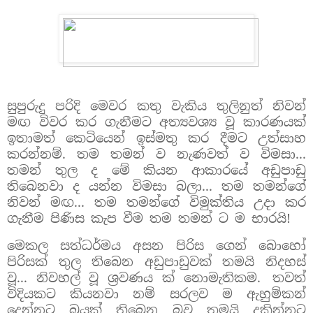
සුපුරුදු පරිදි මෙවර කතු වැකිය තුලිනුත් නිවන්
මඟ විවර කර ගැනීමට අත්‍යවශ්‍ය වූ කාරණයක්
ඉතාමත් කෙටියෙන් ඉස්මතු කර දීමට උත්සාහ
කරන්නම්. තම තමන් ව නැණවත් ව විමසා...
තමන් තුල ද මේ කියන ආකාරයේ අඩුපාඩු
තිබෙනවා ද යන්න විමසා බලා... තම තමන්ගේ
නිවන් මඟ... තම තමන්ගේ විමුක්තිය උදා කර
ගැනීම පිණිස කැප වීම තම තමන් ට ම භාරයි!
මෙකල සත්ධර්මය අසන පිරිස ගෙන් බොහෝ
පිරිසක් තුල තිබෙන අඩුපාඩුවක් තමයි නිදහස්
වූ... නිවහල් වූ ශ්‍රවණය ක් නොමැතිකම.
තවත්
විදියකට කියනවා නම් සරලව ම ඇහුම්කන්
දෙන්නට බයක් තිබෙන බව තමයි දකින්නට