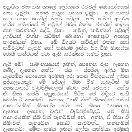
පහුගිය වසංගත කාලේ ලෝකයේ රටවල් බොහෝමයක්
වසා දැමුවා.
සමාජ ආශ්‍රය නවතා දැමුවා.
තම තමන්
හදා ගත්ත ගෙවල් වලට වෙලා... තම තමන් ආදරය
කරන තමන්ගේ ම පවුලේ පිරිස එක්ක විතරක් කාලය
ගත කරන්නට සිද්ධ වුනා.
නමුත්, තමන්ගේ පවුලේ
උදවියත් එක්ක සිටීමත් බොහෝ දෙනෙකුට අපහසු
කාරණයක් වුනා.
මේ විදියට කව්රුන් එක්ක හෝ
කව්රුවත් නැතුව හෝ තනියම ඉන්න සිදු වීම මානසික
රෝගී තත්වයන් පවා ඇති කරන්නට සමත් වුනා.
ඇයි මේ?
සාමාන්‍යයෙන් ඉතින්, පෙනෙන රූප, ඇහෙන
ශබ්ද, දැනෙන ගන්ධ - රස - ස්පර්ශ, ආදිය මත
යැපෙමින් නොයෙක් අරමුණු දරා ගෙන වින්දනයක් ලබන
පුද්ගලයෙකුට මේ දේවල් සීමා වීම සැබැවින් ම
අසහනකාරී වැඩපිළිවෙළක් බවට පත් වෙනවා.
අන්න
ඒ නිසා තමයි බහුතරයක් පිරිස මේ විදියට තනි
වෙන්නට අකමැති.
මොකද “තනි වීම” කියන්නේ තවත්
ආකාරයකින් කියනවා නම් මේ කියන “පෙනෙන,
ඇහෙන, දැනෙන, විඳින” වැඩපිළිවෙළට යම් කිසි
ආකාරයකින් සීමාවක් පැනවීමක් නේ.
අන්න, ඒ නිසා ඒ
සීමාවන් පැනවෙන කොට පාළුවක්... තනිකමක්
දැනෙනවා. මේක තමයි ඉතින් ලෝක සත්වයා අරමුණු