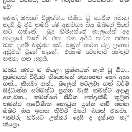
දුකට පත්වේ
යන - අරුතින් “විචිකිච්ඡා” නම්
,
වේ”
ඉතින්
ඔබගේ විමුක්තිය පිණිස වූ සෙවීම අවංක
,
නැති වූ විට තමයි මේ අනවශ්‍ය බය ඔබගේ සිතේ
හට ගන්නේ.
බුදු හිමියන්ගේ කාලයේත් අද
කාලයේ වගේ ම එක
එක අර්ථ කථන සහිත
,
බණ දහම් තිබුණා නේ.
නමුත් මාර්ග ඵල ලාභීන්
අඩුවක් වුනේ නෑනේ.
එහෙම වෙන්නට හේතුව
හඳුනා ගත යුතුයි.
ඔබට
ඔබට ම කියලා ප්‍රශ්නයක් නැති වූ විට...
,
ප්‍රශ්නයක් විදියට තියෙන්නේ කොහෙන් හෝ අසා
ගත්... කියවා ගත්... බලෙන් පටලවා ගත් ධර්ම
සිද්ධාන්ත සම්බන්ධ ප්‍රශ්න වැනි තමන්ට අදාළ
නොවන... තමන්ගේ ජීවිත අත්දැකීම් තුලින්
තමන්ට ආවේණික නොවුන ප්‍රශ්න නම් ඔන්න
ඔබට ඔය ඉහත කිව්ව වගේ බයක් එනවා.
කව්රු හරියට උත්තර දෙයි ද දන්නෙ නෑ”
“
කියලා.