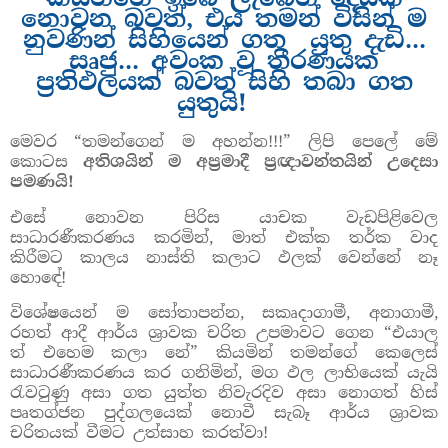
නොවන බවත්, එය තමන් විසින් ම
නුවණින් සිහියෙන් ගත යුතු දැඩි...
සෘජු... අවංක වූ තීරණයක
ප්‍රතිඵලයක් බවත් සිහි තබා ගත
යුතුයි!
මෙවර “තමන්ගෙන් ම අහන්න!!!” ලිපි පෙලේ මේ
කොටස
අතිශයින් ම අප්‍රමාදී ප්‍රඥාවන්තයින් උදෙසා
පමණයි!
එසේ නොවන පිරිස යාචක වැඩපිළිවෙල
සාධාරණීකරණය කරමින්, මාත් එක්ක තර්ක වාද
කිරීමට කාලය නාස්ති කලාට ඵලක් වෙන්නේ නෑ
හොඳේ!
විශේෂයෙන් ම සෝතාපන්න, සකෘදාගාමී, අනාගාමී,
රහත් ආදී ආර්ය ශ්‍රාවක චරිත උපමාවට ගෙන “එයාල
ත් එහෙම කලා නේ” කියමින් තමන්ගේ කෙලෙස්
සාධාරණීකරණය කර ගනිමින්, මග ඵල ලාභියෙක් යැයි
රැවටුණු අසා ගත යුත්ත නිවැරදිව අසා නොගත් හිස්
පෘතග්ජන පුද්ගලයෙක් නොවී සැබෑ ආර්ය ශ්‍රාවක
චරිතයක් වීමට උත්සාහ කරත්වා!