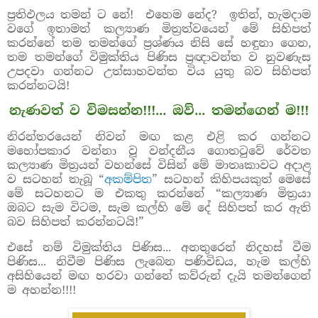
ප්‍රතිඵලය තමන් ට නේ!
එහෙම නේද?
ඉතින්, හැමදාම
වගේ ඉතාමත් කල්‍යාණ මිත්‍රත්වයෙන් මේ සිහිපත්
කරන්නේ තම තමන්ගේ ප්‍රශ්ණය නිසි සේ හඳුනා ගෙන,
තම තමන්ගේ විමුක්තිය පිණිස ප්‍රඥාවන්ත ව නුවණැස
උපදවා ගන්නට උත්සාහවන්ත විය යුතු බව සිහිපත්
කරන්නටයි!
නැණවත් ව විමසන්න!!!... ඔව්... තමන්ගෙන් ම!!!
නිරන්තරයෙන් නිවන් මඟ කළ එළි කර ගන්නට
මහෝපකාර වන්නා වූ වන්දනීය ගොතටුවේ රේවත
කල්‍යාණ මිත්‍රයන් වහන්සේ විසින් මේ මාතෘකාවට අදාළ
ව සටහන් තැබූ “
අකම්පිත
” සටහන් කිහිපයකුත් මෙසේ
මේ සටහනට ම එකතු කරන්නේ “කල්‍යාණ මිත්‍රයා
ඔබට සැම විටම, සැම කල්හි මේ දේ සිහිපත් කර ඇති
බව සිහිපත් කරන්නටයි!”
එසේ නම් විමුක්තිය පිණිස... අනතුරෙන් නිදහස් වීම
පිණිස... නිවීම පිණිස ලැබෙන පණිවිඩය, හැම කල්හි
අසිහියෙන් මඟ හරවා ගන්නේ කව්රුන් දැයි තමන්ගෙන්
ම අහන්න!!!!