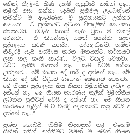
ඉතින්
රැල්ලට බණ දහම් ඇසුවාට කමක් නෑ...
,
නමුත් අසා ගන්නා දෙයින් ප්‍රතිඵල ලැබෙන්නේ
තමන්ට ම ආවේණික වූ ප්‍රශ්නයකට උත්තර
සොයන... ඒ ප්‍රශ්නයට අවංක විසඳුමක් සොයනා
සිතකටයි.
එවැනි සිතක් නැති වුනා ම වහල්
වෙනවා.
ඒ කියන්නේ
යමක් පෙන්වා දෙන
,
පුද්ගලයා සරණ යනවා.
පුද්ගලයින්ට
තමන්
,
නිවැරදි යැයි විශ්වාස කරන මතයන්ට
තර්කයට
,
ලක් කල හැකි කාරණා වලට
වහල් වෙනවා.
,
එවිට ඇසීම නිදහස් නෑ.
සැම විටම තර්ක
උපදිනවා.
මේ කියන දේ හරි ද දන්නේ නෑ... මේ
කියන දේ මේ විදියට ගියොත් මෙහෙම වෙනවා.
මේ කියන පුද්ගලයා ඔය කියන විමුක්තිය ලබල ද
දන්නේ නෑ.
මේ කියන කාරණය තුලින් විමුක්තිය
ලබන්න පුළුවන් වෙයි ද දන්නේ නෑ.
මේ කියන
කාරණය තුලින් මාව වැරදි අදහසකට හසු වෙයි ද
දන්නේ නෑ...”
ප්‍රශ්න ගොඩයි! කිසිම නිදහසක් නෑ!
එහෙම
ගිහින් ඉතින්
අන්තිමට මුලින් ම යමක් කියන
,