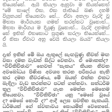
තියෙන්නේ.
ඇයි කියලා ඇහුවා ම කියන්නෙත්
“මේ කාලේ එක
එක ජාතියේ බණ දහම්
,
විග්‍රහයන් තියෙනවා නේ... ඒවා අහලා වැරදි වූ
මිත්‍යා මාර්ගයක ගමන් කරන්නට වුනොත්...
මිත්‍යා මාර්ගය ම දියුණු වුනොත්... වැරදි දහමක්
නේ ඉතින් එතකොට ප්‍රගුණ කරලා තියෙන්නේ...
ඒ නිසා ඒවාට අහු වෙයි කියලා බයයි” කියලා
යි.
දැන් ඉතින් මේ බය ඇතුලේ සැඟවුණු නිවන් මඟ
වසා දමන වැඩක් සිද්ධ වෙනවා.
ඒ මොකක්ද
?
විචිකිච්ඡාව” හෙවත් “සැකය” කියන නිවන
“
අවබෝධය පිණිස අවශ්‍ය
කරන පරිසරය නැති
කර දමන නීවරණය
මේ බයත් එක්ක එකට
,
බැඳිලා වැඩ කරන්නට පටන් ගන්නවා.
සත්ධර්ම
තුල “විචිකිච්ඡාව” ගැන මෙන්න මෙහෙම
තියෙනවා.
“විචිකිච්ඡා” යනු
“මෙසේ වූයේ
ද
මෙසේ නොවී ද?”
ආදී ලෙස පවතින සැකයයි.
?
ධර්මයන් ගේ ස්වභාවය සොයමින් වෙහෙසේ.