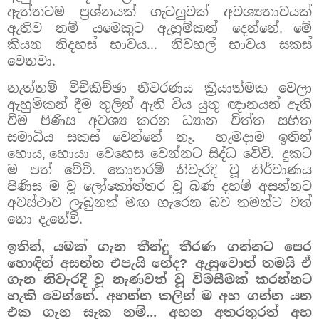
ඇත්තටම ප්‍රශ්නයක් ගැටලුවක් අවශ්‍යතාවයක්
ඇතිව නම් යමෙකුට ඇහුම්කන් දෙන්නේ
මේ
,
කියන නිදහස් භාවය... නිවහල් භාවය සකස්
වෙනවා.
නැත්නම් විචිකිච්ඡා නීවරණය ක්‍රියාත්මක වෙලා
ඇහුම්කන් දීම තුලින් ඇති විය යුතු ඥානයන් ඇති
වීම පිණිස අවශ්‍ය
කරන ධ්‍යාන චිත්ත සහිත
සමාධිය සකස් වෙන්නේ නෑ.
හැමදාම ඉතින්
හොය
හොයා වෙහෙස වෙන්නට සිද්ධ වේවි.
දුකට
,
ම පත් වේවි. කොතරම් නිවැරදි වූ නිර්වාණය
පිණිස ම වූ ලෝකෝත්තර වූ බණ දහම් අසන්නට
අවස්ථාව ලැබුනත් මඟ හැරෙන බව තමන්ට වත්
නො දැනේවි.
ඉතින්
යමක් ගැන තීන්දු තීරණ ගන්නට පෙර
,
හොඳින් අසන්න එපැයි නේද
ඇසුවොත් තමයි ඒ
?
ගැන නිවැරදි වූ නැණවත් වූ විමසීමක් කරන්නට
හැකි වෙන්නේ.
අහන්න කලින් ම අහ ගන්න යන
එක ගැන සැක නම්... අහන අතරතුරත් අහ