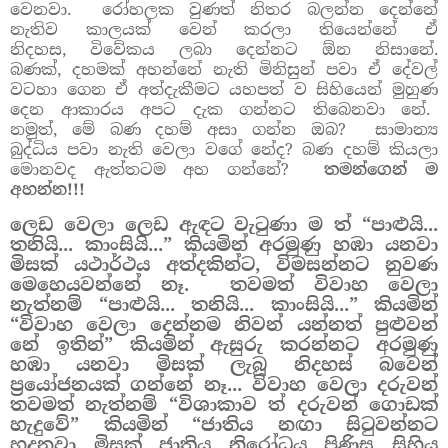
වෙනවා.
රෝහලක වුණත් නිතර බලන්න දෙන්නේ
නැතිව කාලයක් වෙන් කරලා තියෙන්නේ ඒ
නිදහස, විවේකය ලබා දෙන්නට ඕන නිසානේ.
බණක්, දහමක් අහන්නේ නැති මිනිසුන් පවා ඒ දේවල්
වටහා ගෙන ඒ අත්දැකීමට යහපත් ව සිහියෙන් මුහුණ
දෙන ආකාරය අපට දැක ගන්නට තිබෙනවා නේ.
නමුත්, මේ බණ දහම් අසා ගන්න ඔබ?
සාමාන්‍ය
බුද්ධිය පවා නැති වෙලා වගේ නේද? බණ දහම් කියලා
මොනවද ඇත්තටම අහ ගන්නේ?
තමන්ගෙන් ම
අහන්න!!!
ලෙඩ වෙලා ලෙඩ ඇඳට වැටුණා ම ත් “පාළුයි...
තනියි... කාංසියි...” කියමින් අරමුණු හඹා යනවා
මිසක් යථාර්ථය අත්දකින්ට, විමසන්නට නුවණ
මෙහෙයවන්නේ නෑ. තවමත් විවාහ වෙලා
නැත්නම් “පාළුයි... තනියි... කාංසියි...” කියමින්
“විවාහ වෙලා දෙන්නම නිවන් යන්නත් පුළුවන්
නේ ඉතින්” කියමින් ඇසුරු කරන්නට අරමුණු
හඹා යනවා මිසක් ලැබූ නිදහස් බවෙන්
ප්‍රයෝජනයක් ගන්නේ නෑ... විවාහ වෙලා දරුවන්
තවමත් නැත්නම් “විශාකාව ත් දරුවන් ගොඩක්
හැදුවේ” කියමින් “ජාතිය නඟා සිටුවන්නට
හදනවා මිසක් ජාතිය නිරෝධය පිණිස සිහිය