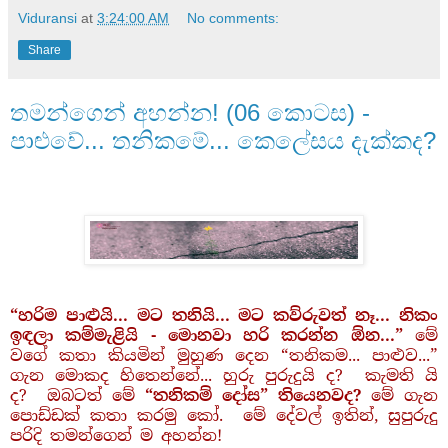
Viduransi
at
3:24:00 AM
No comments:
Share
තමන්ගෙන් අහන්න! (06 කොටස) -
පාළුවේ... තනිකමේ... කෙලේසය දැක්කද?
“හරිම පාළුයි... මට තනියි... මට කව්රුවත් නෑ... නිකං
ඉඳලා කම්මැළියි - මොනවා හරි කරන්න ඕන...”
මේ
වගේ කතා කියමින් මුහුණ දෙන “තනිකම... පාළුව...”
ගැන මොකද හිතෙන්නේ... හුරු පුරුදුයි ද? කැමති යි
ද? ඔබටත් මේ
“තනිකම් දෝස” තියෙනවද?
මේ ගැන
පොඩ්ඩක් කතා කරමු කෝ. මේ දේවල් ඉතින්, සුපුරුදු
පරිදි තමන්ගෙන් ම අහන්න!