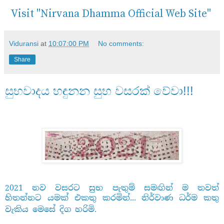
Visit "Nirvana Dhamma Official Web Site"
Viduransi
at
10:07:00 PM
No comments:
Share
සුභවාදය හඳුනන සුභ වසරක් වේවා!!!
2021
නව
වසරට
සුභ
පැතුම්
සමඟින්
ම
තවත්
හිතන්නට
යමක්
එකතු
කරමින්
...
නිර්වාණ
ධර්ම
කතු
වැකිය
මෙසේ
දිග
හරිමි
.