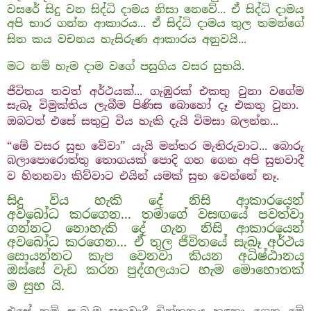
වසරේ සිදු වන සිද්ධි දාමය නිසා නෙවේ... ඒ සිද්ධි දාමය
අපි භාර ගන්න ආකාරය... ඒ සිද්ධි දාමය තුල තමන්ගේ
සිත කය වචනය හැසිරුණ ආකාරය අනුවයි...
මට නම් හැම දාම වගේ පසුගිය වසර සුභයි.
ජීවිතය තවත් අර්ථයක්... ගැඹුරක් එකතු වුනා වගේම
සැබෑ විමුක්තිය ලැබීම පිණිස බොහෝ දෑ එකතු වුනා.
ඔබටත් එසේ සතුටු විය හැකි දැයි විමසා බලන්න...
“මේ වසර සුභ වේවා” යැයි මන්තර මැතිරුවාට... බොරු
බලාපොරොත්තු තොගයක් පොදි ගහ ගෙන අපි සුභවාදී
ව හිතනවා කිව්වාට එයින් යමක් සුභ වෙන්නේ නෑ.
සිදු විය හැකි දේ නිසි ආකාරයෙන්
අවබෝධ කරගෙන... තමාගේ වසඟයේ පවත්වා
ගන්නට නොහැකි දේ ගැන නිසි ආකාරයෙන්
අවබෝධ කරගෙන... ඒ තුල ජීවිතයේ සැබෑ අර්ථය
සොයන්නට කැප වෙනවා කියන අධිෂ්ඨානය
ඔස්සේ වැඩ කරන පුද්ගලයාට හැම මොහොතක්
ම සුභ යි.