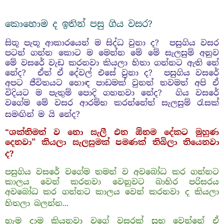
කොහොම
ද
ඉතින්
පසු
ගිය
වසර
?
සිතූ
පැතූ
ආකාරයෙන්
ම
සිද්ධ
වුනා ද
?
පසුගිය
වසර
පටන්
ගන්න
කොට
ම
මෙන්න
මේ
මේ
සැලසුම්
අනුව
මේ
වසරේ
වැඩ
කරනවා
කියලා
හිතා
ගන්නට
ඇති
නේ
නේද
?
ඒත්
ඒ
දේවල්
එසේ
වුනා ද
?
පසුගිය
වසරේ
අපට
ජීවිතයට
හොඳ
පාඩමක්
වුන
ත්
තවමත්
අපි
ඒ
විදියට
ම
පැතුම්
පොදි
ගහනවා
නේද
?
ගිය
වසරේ
වගේම
මේ
වසර
ආරම්භ
කරන්නේත්
සැලසුම්
රැසක්
සමඟින් ම
යි
නේද
?
ශක්තිමත්
ව
නො සැලී
එන
ඕනම
දේකට
මුහුණ
“
දෙනවා
” කියලා සැලසුමක් පමණක් තිබිලා තියෙනවා
ද?
පසුගිය වසරේ වගේම තමන් ව අවබෝධ කර ගන්නට
කාලය වෙන් කරනවා වෙනුවට බාහිර පරිසරය
අවබෝධ කර ගන්නට කාලය වෙන් කරනවා ද කියලා
හිතලා බලන්න...
හැම දාම කියනවා වගේ වසරක් සුභ වෙන්නේ ඒ