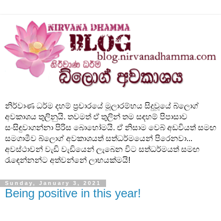
නිර්වාණ ධර්ම දහම් ප්‍රචාරයේ මූලාරම්භය සිදුවූයේ බ්ලොග්
අවකාශය තුලිනුයි. තවමත් ඒ තුලින් තම සඳහම් පිපාසාව
සංසිඳුවාගන්නා පිරිස බොහෝමයි. ඒ නිසාම වෙබ් අඩවියත් සමඟ
සමගාමීව බ්ලොග් අවකාශයත් සත්ධර්මයෙන් පිරෙනවා...
අවස්ථාවන් වැඩි වැඩියෙන් ලැබෙන විට සත්ධර්මයත් සමඟ
රැඳෙන්නන්ට අත්වන්නේ ලාභයක්මයි!
Sunday, January 3, 2021
Being positive in this year!