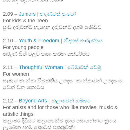
යම් දේ කැටිවන කොටසකි!
2.09 –
Juniors
|
නැණවත් පුංචෝ
For kids & the Teen
පුංචි දරුවන්ට හැදෙන දරුවන්ට දහම් පණිවිඩ
2.10 –
Youth & Freedom
|
නිදහස් තාරුණ්‍යය
For young people
තරුණ සිත් වලට කතා කරන සත්ධර්මය
2.11 –
Thoughtful Woman
|
ඛේමාවක් වෙමු
For women
සැබෑම කාන්තා විමුක්තිය උදෙසා කාන්තාවන් උදෙසාම
වෙන් වන කොටස
2.12 –
Beyond Arts
|
කලාවෙන් ඔබ්බට
For artists and for those who like movies, music &
artistic things
කලාබර දිවියට කලාවෙන්ම දහම් සොයන්නට ක්‍රමය
ලැබෙන දහම් කොටස් එකතුවකි!