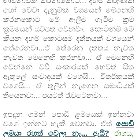
භාවනාවක් කරනාකොට... දහම් කරුණක්
හෝ වේවා දැනුමක් වශයෙන් මෙනෙහි
කරනකොට මේ ඇලීම ගැටීම ක්‍රම
ක්‍රමයෙන් යටපත් වෙනවා. කොටින්ම මේ
කියන දහම් කොටසම දත්තයක් වශයෙන්
තේරෙනවා...ඒ තේරෙන දත්තය නැවත
නැවත මෙනෙහි කරනවා... ඒ මෙනෙහි
වෙන්නේ වචී සංකාරයක් හෙවත් සිත
ඇතුලේ සංවාදයක් වගෙයි... විතර්කයක්
වගෙයි... ඒ තුලින් නැගෙන සමාධියක්
තියෙනවා... එයටත් රැවටෙනවා...
ඉපදුන ගමන් පොඩි ළමයෙක් ඉන්නවා
වගේ ඉන්නට හැකි වෙනවා. ඒත්
පොඩි
ලමයා රහත් වෙලා නෑ... ඇයි?
රාගය,