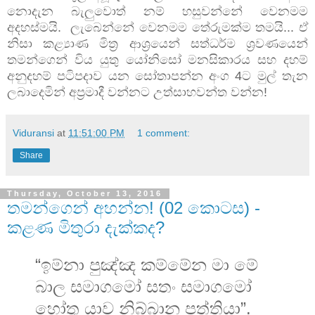
නොදැන බැලුවොත් නම් හසුවන්නේ වෙනමම
අදහස්මයි. ලැබෙන්නේ වෙනමම තේරුමක්ම තමයි... ඒ
නිසා කළ්‍යාණ මිත්‍ර ආශ්‍රයෙන් සත්ධර්ම ශ්‍රවණයෙන්
තමන්ගෙන් විය යුතු යෝනිසෝ මනසිකාරය සහ දහම්
අනුදහම් පටිපදාව යන සෝතාපන්න අංග 4ට මුල් තැන
ලබාදෙමින් අප්‍රමාදී වන්නට උත්සාහවන්ත වන්න!
Viduransi
at
11:51:00 PM
1 comment:
Share
Thursday, October 13, 2016
තමන්ගෙන් අහන්න! (02 කොටස) -
කළණ මිතුරා දැක්කද?
“ඉම්නා පුඤ්ඤ කම්මේන මා මේ
බාල සමාගමෝ සතං සමාගමෝ
හෝතු යාව නිබ්බාන පත්තියා”.