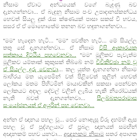
නිසාම ඒවාට අන්ධයෙක් වගේ බැඳුණු බව
දැනගන්නවා... ඒ බැඳුනු නිසාම පංච උපාදානස්කන්ධය
හෙවත් සියලු දුක් රැස ක්ෂණයක් පාසා සකස් වී භවය,
සසර ඒ ඒ මොහොතේම තනන බව හඳුනාගන්නවා...
“මම“ හැදෙන හැටි... “මම“ පවතින හැටි... මේ සියල්ල
තතු සේ දැනගන්නවා... ඒ නිසාම
විසි ආකාරයක
සත්කාය දිට්ඨිය පහවෙනවා...
“මම“ මූලිකව පැවැත්ම
මූලිකව යම්තාක් කුකුසක් තිබ්බේ නම්
විචිකිච්ඡා නම් වූ
ඒ සියල්ල දුරු වෙනවා
... කල යුත්ත දැනගන්නා නිසාම
බාහිරය මත යැපෙමින් වත් පිළිවෙත් තුලින් හෙවත්
ලෝකය මතම පිහිටමින් මායාවකින් සකසා පෙන්වන
ලෝකයට අදාල දේවල් වලින් ලැබිය හැකි නිරෝධයක්
නැති බවත් දැනගන්නවා...
සීලබ්බතපරාමාස
සංයෝජනයත් ඒ අයුරින් පහ වෙනවා...
අන්න ඒ ඥානය පහල වූ... පෙර නොඇසූ විරූ දහම්හි ඇස
පහල වූ ඒ පුද්ගලයාට ඒ ප්‍රබල ඥානයත් සමඟින්
අඥානකම් පහව යනවා...
අඥානකම නිසාම
සතර අපාගත