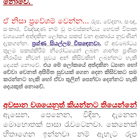
නොවේ.
ඒ නිසා ප්‍රවේශම් වෙන්න...
රූප, වේදනා, සංඥා,
සංකාර, විඤ්ඤාණ නම් වූ පංචස්කන්ධය හෙවත් විපාක
වශයෙන් අත්දකින ලෝකය සකස් වන ආකාරය නුවණින්
දැකගන්න.
ප්‍රශ්ණ සියල්ලම විසඳෙනවා.
ඒ අවබෝධය
තුලම සකස්කිරීම් නිරෝධයෙන් ලබන ශාන්ත ප්‍රණීත
නිරාමිස නිවන් සුවය අන් කිසිවකින් ලබන්නට හැකි
දෙයක් නොවේ.
එය මේ ලෝකයේ අත්දකින ධ්‍යාන හෝ
වේවා වෙනත් අසීමිත සුවයක් ගෙන දෙන කිසිවකට සම
කරන්නට හැකි හෝ ඒවා තුලින් පෙන්වා දෙන්නට හැකි
දෙයකුත් නොවේ.
අවසාන වශයෙනුත් කියන්නට තියෙන්නේ
ඇසෙන, පෙනෙන, විඳින, දැනෙන
මොහොතක් පාසා රැවටෙනවා. කෙනෙක්
හිතාගෙන ඉන්නවා නම් ඇහැට රූප