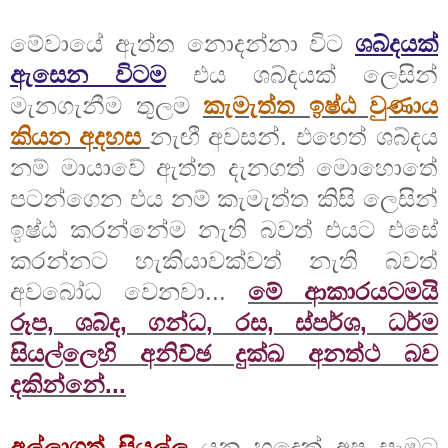
මේවායේ ඇත්ත නොදන්නා විට
ශබ්දයක්
ඇසෙන විටම
එය ශබ්දයක් ලෙසින්
මැනගැනීම තුලම
කැමැත්ත ඉෂ්ඨ වුණාය
කියන අදහස
නැඟී අවසන්. එහෙත් ශබ්දය
නම් මායාවේ ඇත්ත දැනගත් මොහොතේ
පටන්ගෙන එය නම් කැමැත්ත කිසි ලෙසින්
ඉෂ්ඨ කරන්නේම නැති බවත් එයට එසේ
කරන්නට හැකියාවක්වත් නැති බවත්
අවබෝධ වෙනවා...
මේ ආකාරයටමයි
රූප, ශබ්ද, ගන්ධ, රස, ස්පර්ශ, ධර්ම
සියල්ලෙහි අනිච්ඡ දුක්ඛ අනත්ථ බව
දකින්නේ...
අල්ලාගත් සියල්ල
යනු හුදෙක් අප සැමට