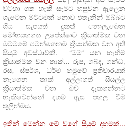
වටහා ගත හැකි සැමට හසුවන ඇලෙන
ගැටෙන මට්ටමක් නොව එතැනින් ඔබ්බට
ගිය සැපයත් දුකත් නොලැබෙන
මෝහසහගත උපේක්ෂාව ක්‍රියාත්මක වන
මට්ටමේ පටන්ගෙනම ක්‍රියාත්මක වන අති
සියුම් අවස්ථාවකි. “මම“ යන හැඟීම
ක්‍රියාත්මක වන තාක්... රූප, ශබ්ද, ගන්ධ,
රස, ස්පර්ශ, ධර්ම හමුවේ ප්‍රතිචාරයක්
නැගෙන තාක් අල්ලාගත් සියල්ල
ක්‍රියාත්මක වන බව දැකගන්නට
හැකිවෙන්නේ දහම් ඇස පහල වීම
තුලින්මය.
ඉතින් මෙන්න මේ වගේ සියුම් දහමක්...