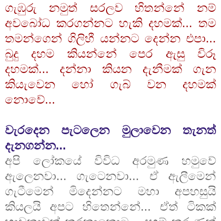
ගැඹුරු නමුත් සරලව හිතන්නේ නම්
අවබෝධ කරගන්නට හැකි දහමක්... තම
තමන්ගෙන් ගිලිහී යන්නට දෙන්න එපා...
බුදු දහම කියන්නේ පෙර ඇසු විරූ
දහමක්... දන්නා කියන දැනීමක් ගැන
කියැවෙන හෝ ගැබ් වන දහමක්
නොවේ...
වැරදෙන පැටලෙන මුලාවෙන තැනත්
දැනගන්න...
අපි ලෝකයේ විවිධ අරමුණ හමුවේ
ඇලෙනවා... ගැටෙනවා... ඒ ඇලීමෙන්
ගැටීමෙන් මිදෙන්නට මහා අපහසුයි
කියලයි අපට හිතෙන්නේ... ඒත් ටිකක්