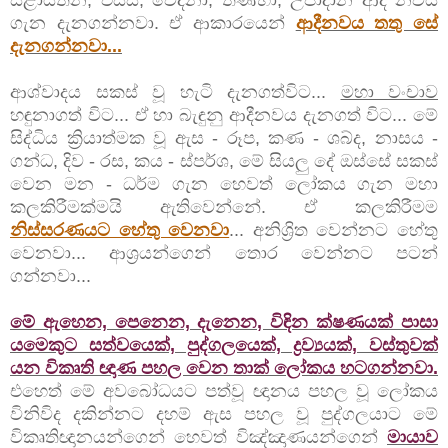
ගැන දැනගන්නවා. ඒ ආකාරයෙන්
ආදීනවය තතු සේ
දැනගන්නවා...
ආශ්වාදය සකස් වූ හැටි දැනගත්විට...
මහා වංචාව
හ ඳුනාගත් විට... ඒ හා බැඳුනු ආදීනවය දැනගත් විට... මේ
සිද්ධිය ක්‍රියාත්මක වූ ඇස - රූප, කණ - ශබ්ද, නාසය -
ගන්ධ, දිව - රස, කය - ස්පර්ශ, මේ සියලු දේ ඔස්සේ සකස්
වෙන මන - ධර්ම ගැන හෙවත් ලෝකය ගැන මහා
කලකිරීමක්මයි ඇතිවෙන්නේ. ඒ කලකිරීමම
නිස්සරණයට හේතු වෙනවා
... අනිශ්‍රිත වෙන්නට හේතු
වෙනවා... ආශ්‍රයන්ගෙන් තොර වෙන්නට පටන්
ගන්නවා...
මේ ඇහෙන, පෙනෙන, දැනෙන, විඳින ක්ෂණයක් පාසා
යමෙකුට සත්වයෙක්, පුද්ගලයෙක්, ද්‍රව්‍යයක්, වස්තුවක්
යන විකෘති ඥාණ පහල වෙන තාක් ලෝකය හටගන්නවා.
එහෙත් මේ අවබෝධයට පත්වූ ඥානය පහල වූ ලෝකය
විනිවිද දකින්නට දහම් ඇස පහල වූ පුද්ගලයාට මේ
විකෘතිඥානයන්ගෙන් හෙවත් විඤ්ඤාණයන්ගෙන්
මායාව