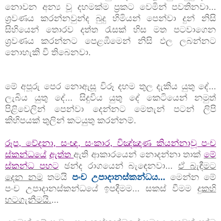
නොවන අන්‍ය වූ දහමක්ම ප්‍රකට වෙමින් පවතිනවා...
ශ්‍රවණය කරන්නවුන්ද බුදු හිමියන් පෙන්වා දුන් නිසි
සිහියෙන් තොරව දත්ත රැසක් හිස මත පටවාගෙන
ශ්‍රවණය කරන්නට පෙළඹීමෙන් නිසි ඵල ලබන්නට
නොහැකි වී තිබෙනවා.
මේ අපූරු පෙර නොඇසූ විරූ දහම තුල දැකිය යුතු දේ...
ලැබිය යුතු දේ... සිදුවිය යුතු දේ කෙටියෙන් නමුත්
පිළිවෙලින් පෙන්වා දෙන්නට මෙතැන් පටන් ලිපි
කිහිපයක් තුලින් කටයුතු කරන්නම්.
රූප, වේදනා, සංඥා, සංකාර, විඤ්ඤාණ කියන්නාවූ පංච
ස්කන්ධයේ
ඇත්ත
ඇති ආකාරයෙන් නොදන්නා තාක්
මේ
ස්කන්ධ පහට
ඡන්ද රාගයෙන් බැඳෙනවා...
ඒ බැඳීමට
දෙන නම
තමයි
පංච උපාදානස්කන්ධය...
මෙන්න මේ
පංච උපාදානස්කන්ධයේ ඉපදීමම... සකස් වීමම
දුකහි
හටගැනීමයි.
...