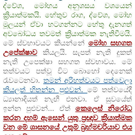
ද්වේශ, මෝහය අනුශසය වශයෙන්
ක්‍රියාත්මකයි. හේතුව රාග, ද්වේශ, මෝහ
මූලයන් ඒවා හටගන්නට හේතු දැනගත්
අවබෝධය තවමත් ක්‍රියාත්මක නැතිවීමයි.
මේ ස්වභාවයට කියන්නේ
මෝහ සහගත
උපේක්ෂාව
කියලයි. සැපත් නැති දුකත්
නැති උපෙක්ෂා සහගත ස්වභාවය. මේ
තත්වයට පත්වූ විට බොහෝ දෙනෙක්
රැවටෙනවා.
තමන් අරිහත්වයට පත්වෙලා
කියලත් හිතන්න පුළුවන්.
මේ තත්වයේදී
ධ්‍යානාදියත් නැඟී එනවා. ඒ සුවයේත්
ඉන්න පුළුවන්... ඒත්
කෙලෙස් නිරෝධ
කරන දහම් ඇසෙන් යුතු ප්‍රඥාව ක්‍රියාත්මක
වන මේ ශාසනයේ උතුම් බ්‍රහ්මචරියාව එය