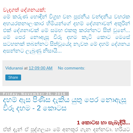
වැදගත් දේශනයක්;
මේ කරුණ හොඳින් විග්‍රහ වන පූජනීය වන්දනීය වහරක
අභයරතනාලංකාර හිමියන්ගේ දහම් දේශනාවන් අතුරින්
එක් දේශනාවක් මේ සමඟ එකතු කරන්නට සිත් වුනේ...
මේ පෙර නොඇසූ විරූ දහම කැටි කොට මෙසේ
සටහනක් තබන්නට සිත්වූයේද නැවත මේ දහම් දේශනය
අසන්නට ලැබුණු නිසායි...
Viduransi
at
12:09:00 AM
No comments:
Share
Friday, November 25, 2016
දහම් ඇස පිණිස දැකිය යුතු පෙර නොඇසූ
විරූ දහම - 2 කොටස
1 කොටස හා සැබැඳියි...
ඒත් දැන් ඒ පුද්ගලයා මේ අනතුර ගැන දන්නවා. හරියට