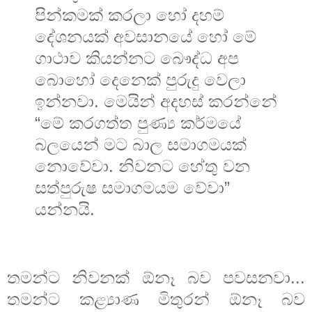
පින්කමක් කරලා හෝ දහම්
දේශනයක් අවසානයේ හෝ මේ
ගාථාව කියන්නට බෞද්ධ අප
බොහෝ දෙනෙක් පුරුදු වෙලා
ඉන්නවා. මෙයින් අදහස් කරන්නේ
“මේ කරගත්ත පුණ්‍ය කර්මයේ
බලයෙන් මට බාල සමාගමයක්
නොවේවා. නිවනට හේතු වන
සත්පුරුෂ සමාගමයම වේවා”
යන්නයි.
තමන්ට නිවනක් ඕනෑ බව පවසනවා...
තමන්ට කළ්‍යාණ මිතුරන් ඕනෑ බව