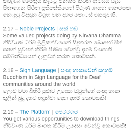
කරුණා මෛත්‍රිය කැටිවූ පින්කම් කරන ආමිසය යැයි
සිතාගෙන සිටින ප්‍රතිපත්තියෙන් පිරුණ ශාසන කොටසක
නොදුටු විදසුන විග්‍රහ වන දහම් කොටස් එකතුවකි.
2.17 –
Noble Projects
|
සක් හඬ
Some valued projects doing by Nirvana Dhamma
නිර්වාණ ධර්ම මූලිකත්වයෙන් සිදුකරන බොහෝ සිත්
සතන් සුවපත් කිරීම පිණිස වෙන්වූ දහම් ව්‍යාපෘති
සම්බන්ධයෙන් දැනුවත් කරන කොටසකි.
2.18 –
Sign Language
|
සංඥා භාෂාවෙන් සඳහම්
Buddhism in Sign Language for the Deaf
communities around the world
ලොව වටා බිහිරි ප්‍රජාව උදෙසා ඔවුන්ගේ සංඥා භාෂා
තුලින් බුදු දහම හඳුන්වා දෙන දහම් කොටසකි!
2.19 –
The Platform
|
පෙට්ටගම
You get various opportunities to download things
නිර්වාණ ධර්ම බාගත කිරීම් උදෙසා වෙන්වූ කොටසකි!