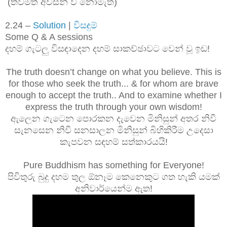
(තවමත් අවසන් වී නොමැත)
2.24 –
Solution
|
විසඳුම්
Some Q & A sessions
දහම් ගැටලු විසඳාදෙන දහම් සාකච්ඡාවට වෙන් වූ ඉඩ!
The truth doesn’t change on what you believe. This is
for those who seek the truth... & for whom are brave
enough to accept the truth.. And to examine whether I
express the truth through your own wisdom!
ඇලෙන ගැටෙන පොරකන දැවෙන මිනිසුන් අතර නිවී
සැනසෙන නිවී සනසාලන මිනිසුන් බිහිකිරීම උදෙසා
කැපවන සඳහම් සත්කාරයයි!
Pure Buddhism has something for Everyone!
පිවිතුරු බුදු දහම තුල ඕනෑම කෙනෙකුට ගත හැකි යමක්
අනිවාර්යෙන්ම ඇත!