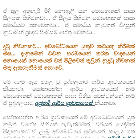
ඒ තුල අතහැරී මිදී නොඇලී යන මොහොතක් පාසා
සීලයක පිහිටනවා... ඒ සීලය පිහිටන මොහොතක් පාසා
සමාධියට පත්වෙනවා... ඒ සමාධිය නැවතත් විදසුන්
නුවණින් ප්‍රඥාව පිණිසම හේතු වෙනවා...
දුටු නිවනකට... අවබෝධයෙන් යුතුව කටයුතු කිරීමක්
මිස... දැනුමෙන් වචන හරඹයෙන් තර්ක වාදයෙන්
නොයෙක් නොයෙක් වත් පිළිවෙත් තුලින් නුදුටු නිවනක්
මතු දැකගැනීමක් නොවේ.
මේ දහම් ඇස පහල වූ පුද්ගලයාට ආර්ය ශ්‍රාවකයෙක්
කියනවා. සෝතාපන්න ආර්ය ශ්‍රාවකයෙක් නම්
මොහොතක් මොහොතක් පාසා සිහිය පවත්වන්නේ නම්
ඒ පුද්ගලයාට
අප්‍රමාදී ආර්ය ශ්‍රාවකයෙක්
කියනවා.
සෝතාපන්න ආර්ය ශ්‍රාවකයෙක් මේ අවබෝධයෙන් යුතු
නමුත් විශේෂ සිහියක් පැවැත්වීමක්, විරියක් යෙදීමක්
සිදුනොකර ඒ ලැබූ අවබෝධයේ සුවයෙන් කාලය ගත