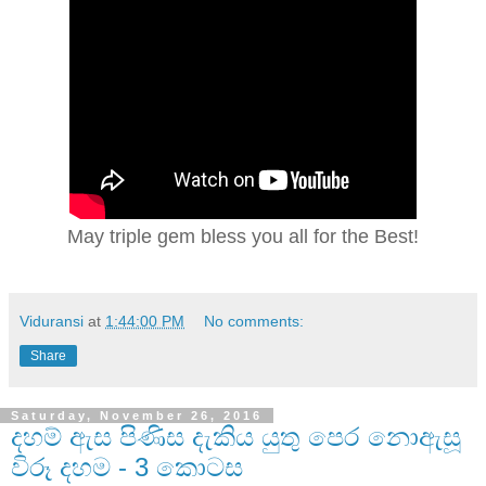
May triple gem bless you all for the Best!
Viduransi
at
1:44:00 PM
No comments:
Share
Saturday, November 26, 2016
දහම් ඇස පිණිස දැකිය යුතු පෙර නොඇසූ
විරූ දහම - 3 කොටස