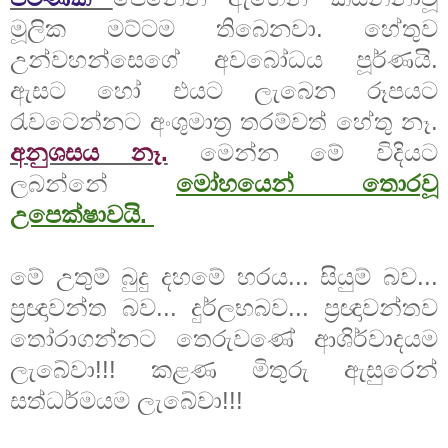
මූලික මට්ටම තිබෙනවා. හේතුව
උන්වහන්සෙගේ අවබෝධය පූර්ණයි.
ඇසට හෝ එයට ලැබෙන රූපයට
රැවටෙන්නට අංශුමාත්‍ර තරම්වත් හේතු නෑ.
අනුශසය නෑ.
මෙන්න මේ විදියට
ලබන්නේ
මෝහයෙන් තොරවූ
උපෙක්ෂාවයි.
මේ උතුම් බුදු දහමේ හරය... සියුම් බව...
ප්‍රඥාවන්ත බව... දුර්ලභබව... ප්‍රඥාවන්තව
තෝරාගන්නට තෙරුවණේ ආශිර්වාදයම
ලැබේවා!!! කළණ මිතුරු ඇසුරෙන්
සත්ධර්මයම ලැබේවා!!!