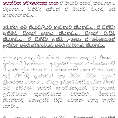
පෙන්වන මොහොතක් පාසා
ඒ මායාව පසාරු කරගෙන...
විදගෙන... විනිවිද දකිමින් ඒ මායාව මායාව සේ
හඳුනාගන්නවා...
මෙන්න මේ ක්‍රියාවලියට භාවනාව කියනවා... ඒ විනිවිද
දැකීමට විදසුන් ඥානය කියනවා... විදසුන් වැඩීම
කියනවා... ඒ විනිවිද දැකීම උදෙසා ඒ මොහොතේ
ඇතිවන සමථ ස්වභාවයට සමථ භාවනාව කියනවා..
.
දහම් ඇස පහල වීම නිසාම... ඥානය පහල වූ නිසාම...
දැක්ම හරිගිය නිසාම... අරමුණක් හමුවේ ඒ ක්ෂණයෙහිදී
ඒ දැක්ම ක්‍රියාත්මක වන මොහොතක් පාසා ඒ හා එකට
බැඳී නිවැරදි දැක්මෙන් යුතු සිහිය, විරිය, නුවණ
ක්‍රියාත්මක වෙනවා... ඒ තුල අරමුණ විනිවිද දකින නිසාම
පංච නීවරණ හෙවත් කාමච්ඡන්දයක්, ව්‍යාපාදයක්,
උද්ධච්චයක් කුක්කච්චයක්, විචිකිච්ඡා, ථීනමිද්ධ
කියන්නාවූ කෙලෙසීම සිද්ධ වෙන්න හේතු නැතිව
යනවා...