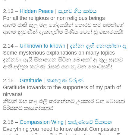
2.13 –
Hidden Peace
|
සැඟව ගිය සාමය
For all the religious or non religious beings
ආගම් ජාති කුල මල භේදයකින් තොරව තම තමන්ගේ
ආගම නුවණින් දැකගැනීම පිණිස වෙන් වූ කොටසකි!
2.14 –
Unknown to known
|
දන්නා දෑහි නොදන්නා දෑ
Some mysterious explanations on many topics
දන්නවා යැයි සිතාගෙන සිටින බොහෝ දෑ තුල සැඟව
ඇති අද්භූත කරුණු රැසක් ගොනු වන කොටසකි!
2.15 –
Gratitude
|
කෘතගුණ වරුණ
Gratitude towards to the supporters of my path of
nirvana!
නිවන් මඟ කළ එලි කරගන්නට උපකාර වන බොහෝ
පිරිසකට කෘතෝපහාර
2.16 –
Compassion Wing
|
කරුණාවේ පියාපත
Everything you need to know about Compassion