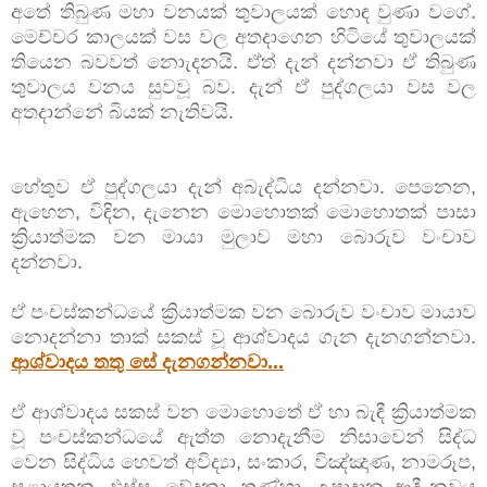
අතේ තිබුණ මහා වනයක් තුවාලයක් හොඳ වුණා වගේ.
මෙච්චර කාලයක් වස වල අතදාගෙන හිටියේ තුවාලයක්
තියෙන බවවත් නොැදනයි. ඒත් දැන් දන්නවා ඒ තිබුණ
තුවාලය වනය සුවවූ බව. දැන් ඒ පුද්ගලයා වස වල
අතදාන්නේ බියක් නැතිවයි.
හේතුව ඒ පුද්ගලයා දැන් අබැද්ධිය දන්නවා. පෙනෙන,
ඇහෙන, විඳින, දැනෙන මොහොතක් මොහොතක් පාසා
ක්‍රියාත්මක වන මායා මුලාව මහා බොරුව වංචාව
දන්නවා.
ඒ පංචස්කන්ධයේ ක්‍රියාත්මක වන බොරුව වංචාව මායාව
නොදන්නා තාක් සකස් වූ ආශ්වාදය ගැන දැනගන්නවා.
ආශ්වාදය තතු සේ දැනගන්නවා...
ඒ ආශ්වාදය සකස් වන මොහොතේ ඒ හා බැඳී ක්‍රියාත්මක
වූ පංචස්කන්ධයේ ඇත්ත නොදැනීම නිසාවෙන් සිද්ධ
වෙන සිද්ධිය හෙවත් අවිද්‍යා, සංකාර, විඤ්ඤාණ, නාමරූප,
සළායතන, ඵස්ස, වේදනා, තණ්හා, උපාදාන ආදී නවය