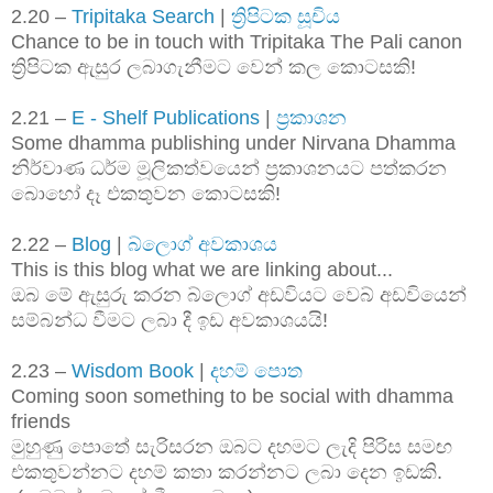
2.20 –
Tripitaka Search
|
ත්‍රිපිටක සූචිය
Chance to be in touch with Tripitaka The Pali canon
ත්‍රිපිටක ඇසුර ලබාගැනීමට වෙන් කල කොටසකි!
2.21 –
E - Shelf Publications
|
ප්‍රකාශන
Some dhamma publishing under Nirvana Dhamma
නිර්වාණ ධර්ම මූලිකත්වයෙන් ප්‍රකාශනයට පත්කරන
බොහෝ දෑ එකතුවන කොටසකි!
2.22 –
Blog
|
බ්ලොග් අවකාශය
This is this blog what we are linking about...
ඔබ මේ ඇසුරු කරන බ්ලොග් අඩවියට වෙබ් අඩවියෙන්
සම්බන්ධ වීමට ලබා දී ඉඩ අවකාශයයි!
2.23 –
Wisdom Book
|
දහම් පොත
Coming soon something to be social with dhamma
friends
මුහුණු පොතේ සැරිසරන ඔබට දහමට ලැදි පිරිස සමඟ
එකතුවන්නට දහම් කතා කරන්නට ලබා දෙන ඉඩකි.