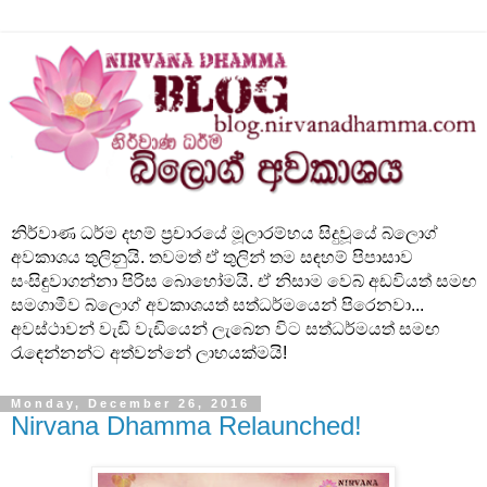
නිර්වාණ ධර්ම දහම් ප්‍රචාරයේ මූලාරම්භය සිදුවූයේ බ්ලොග්
අවකාශය තුලිනුයි. තවමත් ඒ තුලින් තම සඳහම් පිපාසාව
සංසිඳුවාගන්නා පිරිස බොහෝමයි. ඒ නිසාම වෙබ් අඩවියත් සමඟ
සමගාමීව බ්ලොග් අවකාශයත් සත්ධර්මයෙන් පිරෙනවා...
අවස්ථාවන් වැඩි වැඩියෙන් ලැබෙන විට සත්ධර්මයත් සමඟ
රැඳෙන්නන්ට අත්වන්නේ ලාභයක්මයි!
Monday, December 26, 2016
Nirvana Dhamma Relaunched!