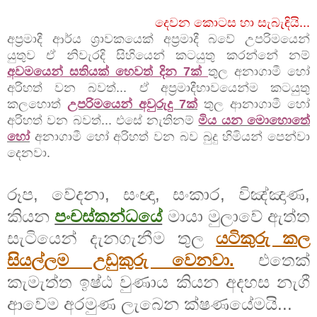
දෙවන කොටස හා සැබැඳියි...
අප්‍රමාදී ආර්ය ශ්‍රාවකයෙක් අප්‍රමාදී බවේ උපරිමයෙන්
යුතුව ඒ නිවැරදි සිහියෙන් කටයුතු කරන්නේ නම්
අවමයෙන් සතියක් හෙවත් දින 7ක්
තුල අනාගාමී හෝ
අරිහත් වන බවත්... ඒ අප්‍රමාදීභාවයෙන්ම කටයුතු
කලහොත්
උපරිමයෙන් අවුරුදු 7ක්
තුල ආනාගාමී හෝ
අරිහත් වන බවත්... එසේ නැතිනම්
මිය යන මොහොතේ
හෝ
අනාගාමී හෝ අරිහත් වන බව බුදු හිමියන් පෙන්වා
දෙනවා.
රූප, වේදනා, සංඥා, සංකාර, විඤ්ඤාණ,
කියන
පංචස්කන්ධයේ
මායා මුලාවේ ඇත්ත
සැටියෙන් දැනගැනීම තුල
යටිකුරු කල
සියල්ලම උඩුකුරු වෙනවා.
එතෙක්
කැමැත්ත ඉෂ්ඨ වුණාය කියන අදහස නැගී
ආවේම අරමුණ ලැබෙන ක්ෂණයේමයි...