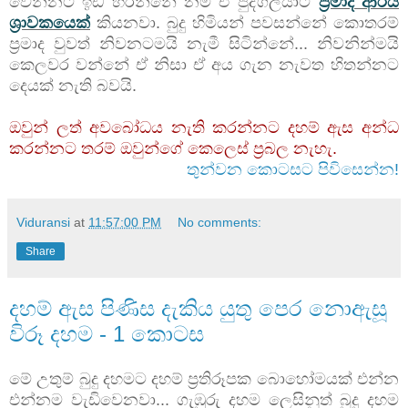
වෙන්නට ඉඩ හරින්නේ නම් ඒ පුද්ගලයාට
ප්‍රමාදී ආර්ය
ශ්‍රාවකයෙක්
කියනවා. බුදු හිමියන් පවසන්නේ කොතරම්
ප්‍රමාද වුවත් නිවනටමයි නැමී සිටින්නේ... නිවනින්මයි
කෙලවර වන්නේ ඒ නිසා ඒ අය ගැන නැවත හිතන්නට
දෙයක් නැති බවයි.
ඔවුන් ලත් අවබෝධය නැති කරන්නට දහම් ඇස අන්ධ
කරන්නට තරම් ඔවුන්ගේ කෙලෙස් ප්‍රබල නැහැ.
තුන්වන කොටසට පිවිසෙන්න!
Viduransi
at
11:57:00 PM
No comments:
Share
දහම් ඇස පිණිස දැකිය යුතු පෙර නොඇසූ
විරූ දහම - 1 කොටස
මේ උතුම් බුදු දහමට දහම් ප්‍රතිරූපක බොහෝමයක් එන්න
එන්නම වැඩිවෙනවා... ගැඹුරු දහම ලෙසිනුත් බුදු දහම