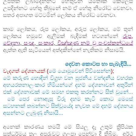
උපතක් ලබාදෙන්නට හේතුවන යම්තාක් කෙලෙස්
උපදින්නට හේතු තිබුනේ නම් ඒ හේතු නිරෝධ වෙනවා.
සතර අපාගත මට්ටමින් ලෝකය නිරෝධ වෙනවා.
කාම ලෝකය, රූප ලෝකය, අරූප ලෝකය, මේ තුන්
ලෝකය හමුවේ ඇලීමක් බැඳීමක් හටගන්නේ
රූප,
වේදනා, සංඥා, සංකාර, විඤ්ඤාණ නම් වූ පංචස්කන්ධයේ
ඇත්ත ඇති සැටියෙන් අත්දකින්නේ නැතිකම නිසාමයි.
දෙවන කොටස හා සැබැඳියි...
වැදගත් දේශනයක් (
මේ යොමුවෙන් පිවිසෙන්න
);
මේ කරුණ හොඳින් විග්‍රහ වන පූජනීය වන්දනීය වහරක
අභයරතනාලංකාර හිමියන්ගේ දහම් දේශනාවන් අතුරින්
එක් දේශනාවක් මේ සමඟ එකතු කරන්නට සිත් වුනේ...
මේ පෙර නොඇසූ විරූ දහම කැටි කොට මෙසේ
සටහනක් තබන්නට සිත්වූයේද නැවත මේ දහම් දේශනය
අසන්නට ලැබුණු නිසායි...
අනෙක් කාරණය තමයි මේ සියලු දෑ උතුම් ත්‍රිපිඨක
සත්ධර්මය තුල අපූරුවට ගලපා පෙන්වා දී තිබීම. අර්ථ