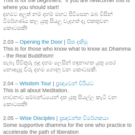
This is for the beginners. If you are newcomer this is
where you should start!
දහමට අලුත් නම් දහම් මඟට පිවිසෙන ඔබ විසින්
විමර්ශණය කල යුතු සියලු වැදගත් දෑ එකතුවන
කොටසකි!
2.03 –
Opening the Door
|
සිත දකිමු
This is for those who know what to know as Dhamma
- the Real Buddhism!
සැබෑ පිවිතුරු බුදු දහම ලෙසින් හඳුනාගත යුතු පෙර
නොඇසූ විරූ දහම ගොනු වන කොටසකි.
2.04 –
Wisdom Tour
|
ප්‍රඥාවෙන් විරියට
This is all about Meditation.
භාවනාව සම්බන්ධයෙන් දත යුතු සියල්ල කැටි වන
කොටසකි!
2.05 –
Wise Disciples
|
ප්‍රඥාවන්ත විමර්ශකයා
Some supportive dhamma for the one who practice to
accelerate the path of liberation