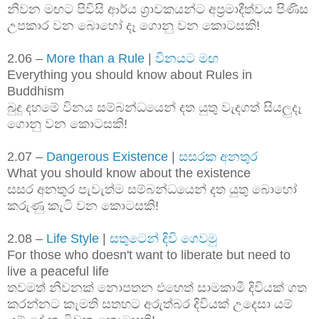
නිවන මඟට පිවිසි ආර්ය ශ්‍රාවකයන්ට අප්‍රමාදීත්වය පිණිස
උපකාර වන බොහෝ දෑ ගොනු වන කොටසකි!
2.06 –
More than a Rule
|
විනයට මඟ
Everything you should know about Rules in
Buddhism
බුදු දහමේ විනය සම්බන්ධයෙන් දත යුතු වැදගත් සියලුදෑ
ගොනු වන කොටසකි!
2.07 –
Dangerous Existence
|
සසරක අනතුර
What you should know about the existence
සසර අනතුර පැවැත්ම සම්බන්ධයෙන් දත යුතු බොහෝ
කරුණු කැටි වන කොටසකි!
2.08 –
Life Style
|
සතුටෙන් දිවි ගෙවමු
For those who doesn't want to liberate but need to
live a peaceful life
තවමත් නිවනක් නොපතන එහෙත් සාමකාමී දිවියක් ගත
කරන්නට කැමති සතහට අරුත්බර දිවියක් උදෙසා යම්