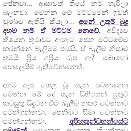
පේනවා... ආසාවක් තියේ නම් හැරිලා
බලනවා. මෙන්න මේ මට්ටමෙන් ඉවත්
වුණාම ඇතියි කියලා...
අනේ උතුම් බුදු
දහම නම් ඒ මට්ටම නෙවේ.
අවිද්‍යව
තියෙන තුරාවට ඇහැට පේන මට්ටමේම
කරන්නේ බැලීමම තමයි. ඒ බැලීම නිසාම
තමයි ප්‍රිය අප්‍රිය රූප ආදී බොහෝ
කෙලෙසීම් ඇතිවෙන්නේත්.
දහම් ඇස පහල වූ තැන් පටන්ගෙන
මෙන්න මේ දේ ගැන සිහියෙන් යුතුව
කටයුතු සිදුවන විට බැලීම නතර වෙන්නට
පටන්ගන්නවා. පෙනීමට සීමා වෙන්නට
පටන්ගන්නවා.
අරිහතුන්වහන්සේට
පමණක්
පෙනෙන ඇහෙන කියන්නාවූ