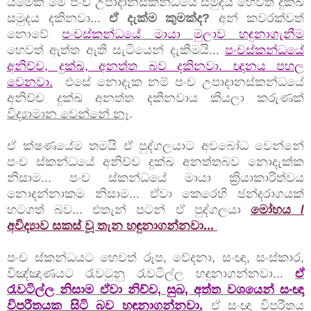
යමෙක් මේ පංච උපාදානස්කන්ධයේ සමුදය හෙවත් දුක්ඛ
සමුදය දකිනවා...
ඒ දැක්ම කුමක්ද?
අන් කවරක්වත්
නොවේ
පංචස්කන්ධයේ මායා මුලාව හඳුනාගැනීම
හෙවත් ඇත්ත ඇති සැටියෙන් දැකීමයි...
පංචස්කන්ධයේ
අනිච්ච, දුක්ඛ, අනත්ත බව දකිනවා. ඥානය පහල
වෙනවා.
එසේ නොදැක නම් පංච උපාදානස්කන්ධයේ
අනිච්ච දුක්ඛ අනත්ත දකිනවාය කියලා කරුණක්
විද්‍යාමාන වෙන්නේ නෑ
.
ඒ ක්ෂණයේම තමයි ඒ පුද්ගලයාට අවබෝධ වෙන්නේ
පංච ස්කන්ධයේ අනිච්ච දුක්ඛ අනත්තබව නොදැක්ක
නිසාම... පංච ස්කන්ධයේ මායා ක්‍රියාකාරිත්වය
නොදන්නාකම නිසාම... ඒවා කෙරෙහි ඡන්දරාගයක්
හටගත් බව... එතැන් පටන් ඒ පුද්ගලයා
මෝහය /
අවිද්‍යාව සකස් වූ තැන හඳුනාගන්නවා...
පංච ස්කන්ධයට හෙවත් රූප, වේදනා, සංඥා, සංස්කාර,
විඤ්ඤාණයට රැවටුනු රැවටිල්ල හඳුනාගන්නවා...
ඒ
රැවටිල්ල නිසාම ඒවා නිච්ච, සුඛ, අත්ත වශයෙන් සංඥා
විපරීතයක සිටි බව හඳුනාගන්නවා.
ඒ සංඥා විපරීතය