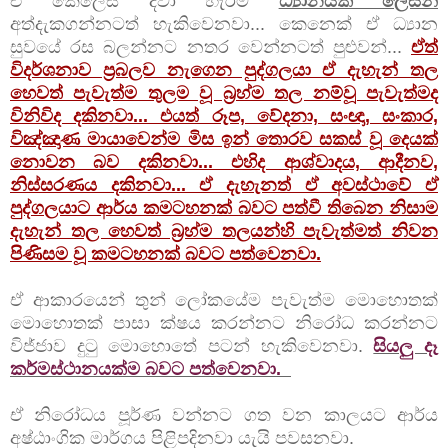
ඒ කෙලෙස් දවා හැරීම
ධ්‍යානයක් ලෙසින්
අත්දැකගන්නටත් හැකිවෙනවා... කෙනෙක් ඒ ධ්‍යාන
සුවයේ රස බලන්නට නතර වෙන්නටත් පුළුවන්...
ඒත්
විදර්ශනාව ප්‍රබලව නැගෙන පුද්ගලයා ඒ දැහැන් තල
හෙවත් පැවැත්ම තුලම වූ බ්‍රහ්ම තල නම්වූ පැවැත්මද
විනිවිද දකිනවා... එයත් රූප, වේදනා, සංඥා, සංකාර,
විඤ්ඤාණ මායාවෙන්ම මිස ඉන් තොරව සකස් වූ දෙයක්
නොවන බව දකිනවා... එහිද ආශ්වාදය, ආදීනව,
නිස්සරණය දකිනවා... ඒ දැහැනත් ඒ අවස්ථාවේ ඒ
පුද්ගලයාට ආර්ය කමටහනක් බවට පත්වී තිබෙන නිසාම
දැහැන් තල හෙවත් බ්‍රහ්ම තලයන්හි පැවැත්මත් නිවන
පිණිසම වූ කමටහනක් බවට පත්වෙනවා.
ඒ ආකාරයෙන් තුන් ලෝකයේම පැවැත්ම මොහොතක්
මොහොතක් පාසා ක්ෂය කරන්නට නිරෝධ කරන්නට
විජ්ජාව දුටු මොහොතේ පටන් හැකිවෙනවා.
සියලු දෑ
කර්මස්ථානයක්ම බවට පත්වෙනවා.
ඒ නිරෝධය පූර්ණ වන්නට ගත වන කාලයට ආර්ය
අෂ්ඨාංගික මාර්ගය පිළිපදිනවා යැයි පවසනවා.