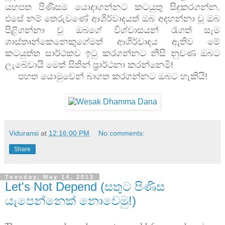
යහපත පිණිසම යොදාගන්නට කටයුතු සිදුකරගන්න.
එසේ නම් තෙරුවණේ ආශිර්වාදයත් ඔබ අදහන්නා වූ ඔබ
පිළිගන්නා වූ ඔබගේ විශ්වාසයන් රැගත් සෑම
ශාස්තෘන්කෙනෙකුගේමත් ආශිර්වාදය ඇතිව මේ
කටයුත්ත සාර්ථකව ඉටු කරගන්නට නිසි නුවණ ඔබට
ලැබේවායි මෙත් සිතින් ප්‍රාර්ථනා කරන්නෙමි!
පහත යොමුවෙන් බාගත කරගන්නට ඔබට හැකියි!
Viduransi
at
12:16:00 PM
No comments:
Share
Tuesday, May 14, 2013
Let's Not Depend (සතුට පිණිස
යැපෙන්නෙක් නොවෙමු!)