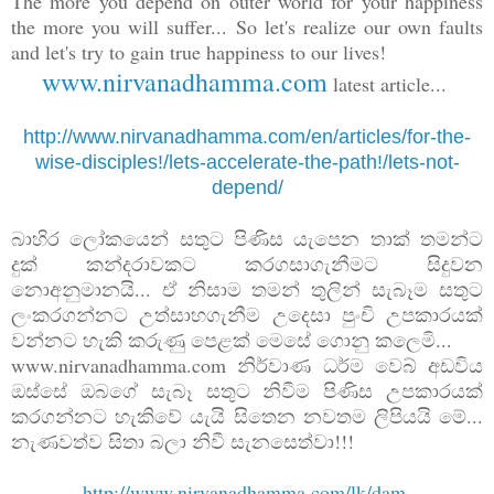
The more you depend on outer world for your happiness
the more you will suffer... So let's realize our own faults
and let's try to gain true happiness to our lives!
www.nirvanadhamma.com
latest article...
http://www.nirvanadhamma.com/en/articles/for-the-
wise-disciples!/lets-accelerate-the-path!/lets-not-
depend/
බාහිර ලෝකයෙන් සතුට පිණිස යැපෙන තාක් තමන්ට
දුක් කන්දරාවකට කරගසාගැනීමට සිදුවන
නොඅනුමානයි... ඒ නිසාම තමන් තුලින් සැබෑම සතුට
ලංකරගන්නට උත්සාහගැනීම උදෙසා පුංචි උපකාරයක්
වන්නට හැකි කරුණු පෙළක් මෙසේ ගොනු කලෙමි...
www.nirvanadhamma.com නිර්වාණ ධර්ම වෙබ් අඩවිය
ඔස්සේ ඔබගේ සැබෑ සතුට නිවීම පිණිස උපකාරයක්
කරගන්නට හැකිවේ යැයි සිතෙන නවතම ලිපියයි මේ...
නැණවත්ව සිතා බලා නිවී සැනසෙත්වා!!!
http://www.nirvanadhamma.com/lk/dam-