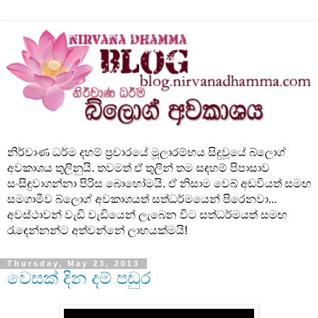
නිර්වාණ ධර්ම දහම් ප්‍රචාරයේ මූලාරම්භය සිදුවූයේ බ්ලොග්
අවකාශය තුලිනුයි. තවමත් ඒ තුලින් තම සඳහම් පිපාසාව
සංසිඳුවාගන්නා පිරිස බොහෝමයි. ඒ නිසාම වෙබ් අඩවියත් සමඟ
සමගාමීව බ්ලොග් අවකාශයත් සත්ධර්මයෙන් පිරෙනවා...
අවස්ථාවන් වැඩි වැඩියෙන් ලැබෙන විට සත්ධර්මයත් සමඟ
රැඳෙන්නන්ට අත්වන්නේ ලාභයක්මයි!
Thursday, May 23, 2013
වෙසක් දින දම් පඬුර