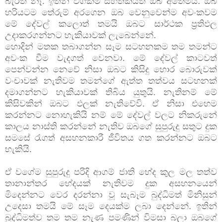
බැරිත් නෑ. ඉතින් වගකීම් සහතිකයත් ඔබ අතේමයි. ඔබ
හරියටම තේරුම් අරගෙන ඔබ වෙනුවෙන්ම අවංකවම
මේ දේවල් කලොත් තමයි ඔබට සාර්ථක ප්‍රතිඵල
උදාකරගන්නට හැකියාවක් ලැබෙන්නේ.
හොදින් මතක තබාගන්න සෑම සටහනකම තම තමන්ට
අවංක වීම වැදගත් වෙනවා. මේ දේවල් කාටවත්
පෙන්වන්න නෙවේ නිසා ඔබට කිසිදු හොර බොරුවක්
වංචාවක් නැතිවම තමන්ගේ ඇත්ත තත්වය සටහනක්
දමාගන්නට හැකියාවක් තිබිය යුතුයි. නැතිනම් මේ
කිසිවකින් ඔබට ඵලක් නැතිවේවි. ඒ නිසා එහෙම
කරන්නට නොහැකියි නම් මේ දේවල් වලට නිකරුනේ
කාලය නාස්ති කරන්නේ නැතිව ඔබගේ සුපුරුදු සතුට දුක
සමසේ රැගත් අසහනකාරී ජීවිතය ගත කරන්නට ඔබට
හැකියි.
ඒ වගේම සුපුරුදු පරිදි ආගම් ජාති භේද කුල මල තත්ව
තානාන්තර භේදයක් නැතිවම දුක අසහනයෙන්
මිදෙන්නට වෙර දරන්නා වූ සැබෑම බුද්ධිමත් මිනිසුන්
උදෙසා තමයි මේ සෑම දෙයක්ම ලබා දෙන්නේ. ඉතින්
බුද්ධිමත්ව තම තම නැණ පමණින් විමසා බලා ඔබගේ