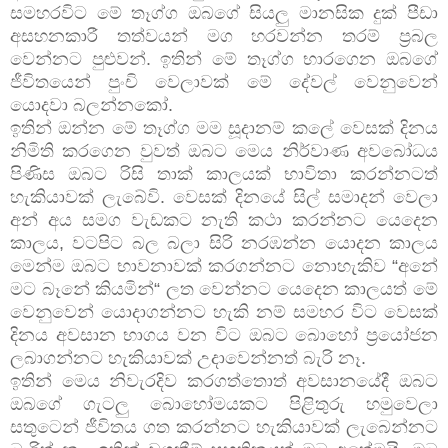
සමහරවිට මේ තෑග්ග ඔබගේ සියලු මානසික දුක් පීඩා
අසහනකාරී තත්වයන් මග හරවන්න තරම් ප්‍රබල
වෙන්නට පුළුවන්. ඉතින් මේ තෑග්ග භාරගෙන ඔබගේ
ජීවිතයෙන් පුංචි වෙලාවක් මේ දේවල් වෙනුවෙන්
යොදවා බලන්නකෝ.
ඉතින් ඔන්න මේ තෑග්ග මම සූදානම් කලේ වෙසක් දිනය
නිමිති කරගෙන වුවත් ඔබට මෙය නිර්වාණ අවබෝධය
පිණිස ඔබට රිසි තාක් කාලයක් භාවිතා කරන්නටත්
හැකියාවක් ලැබේවි. වෙසක් දිනයේ සිල් සමාදන් වෙලා
අන් අය සමග වැඩකට නැති කථා කරන්නට යෙදෙන
කාලය, වටපිට බල බලා සිරි නරඹන්න යොදන කාලය
මෙන්ම ඔබට භාවනාවක් කරගන්නට නොහැකිව “අනේ
මට බෑනේ කියමින්“ ලත වෙන්නට යෙදෙන කාලයත් මේ
වෙනුවෙන් යොදාගන්නට හැකි නම් සමහර විට වෙසක්
දිනය අවසාන භාගය වන විට ඔබට බොහෝ ප්‍රයෝජන
ලබාගන්නට හැකියාවක් උදාවෙන්නත් බැරි නෑ.
ඉතින් මෙය නිවැරදිව කරගත්තොත් අවසානයේදී ඔබට
ඔබගේ ගැටලු බොහෝමයකට පිළිතුරු හමුවෙලා
සතුටෙන් ජීවිතය ගත කරන්නට හැකියාවක් ලැබෙන්නට