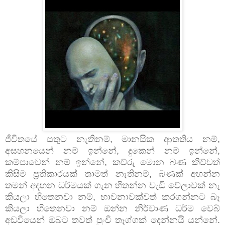
ජීවිතයේ සතුට නැතිනම්, මානසික ආතතිය නම්,
අසහනයෙන් නම් ඉන්නේ, දුකෙන් නම් ඉන්නේ,
කම්පාවෙන් නම් ඉන්නේ, කව්රු මොන බණ කිව්වත්
කිසිම ප්‍රතිකාරයක් තාමත් නැතිනම්, බණක් අහන්න
තමන් අදහන ධර්මයක් ගැන හිතන්න වැඩි වේලාවක් නෑ
කියලා හිතෙනවා නම්, භාවනාවක්වත් කරගන්නට බෑ
කියලා හිතෙනවා නම් ඔන්න නිර්වාණ ධර්ම වෙබ්
අඩවියෙන් ඔබට තවත් පුංචි තෑග්ගක් දෙන්නයි යන්නේ.