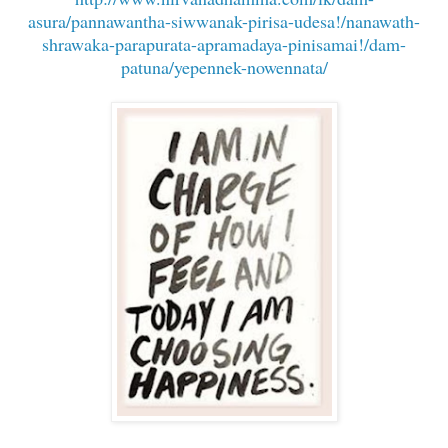
asura/pannawantha-siwwanak-pirisa-udesa!/nanawath-
shrawaka-parapurata-apramadaya-pinisamai!/dam-
patuna/yepennek-nowennata/