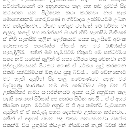
සම්බන්ධයෙන් මා අනුගමනය කල සහ තව දුරටත් සිදු
කරගෙන යන පිලිවෙත කථා කරනවා නම් සෑම
මොහොතකම තෙරුවණේ ආශිර්වාදය උපරිමයටම ලබන
බව අත්දකිනවා... ඒකට හේතුව වන්නේ මේ ධර්මය මා
ඇසුරු කලේ සහ කරන්නේ මාගේ නිවී සැනසීම පිණිසත්
ඒ නිවී සැනසීම තුලින් ලෝකයාට සෙත සැලසීමේ අවංක
චේතනාවම පමණක්ම නිසාත් බව මට 100%ක්ම
පැහැදිලියි. ඉතින් මම හැමවිටම හිතුවේ මේ සත්ධර්මය
සත්‍ය නම් යමෙක් තුලින් ඒ සත්‍ය ධර්මය මතු වෙනවා නම්
පුද්ගලත්වයෙන් පිටතට ගොස් ඒ ධර්මය මුල් කරගෙන
එකම සත්ධර්මයක් මතු විය යුතු බවයි... මේ වෙනකොට
මට හැකි අයුරින් සිදු කල ගවේෂණයට අනුව මට
වැටහුණු කාරණය නම් මේ සත්ධර්මය මතු වන ඒ
උත්තරීතර ආර්ය සංඝරත්නයට අයත් යැයි අනුමාන කල
හැකි බොහෝ පිරිසක් අප අතරම සිටින බවයි... ඒ ඒ අයට
තිබෙන ඥාන මට්ටම් අනුව ඒ ඒ අය තමන්ට වැටහෙන
අයුරින් ඒ ඒ කරුණු පහදා දෙන්නට උත්සාහ කරනවා...
ඉතින් ඒ අදහස් වචන පද එකම නොවෙනවා වගේම
එකක්ම විය යුතුමයි කියලත් නියමයක් නැති බවත් සිහි