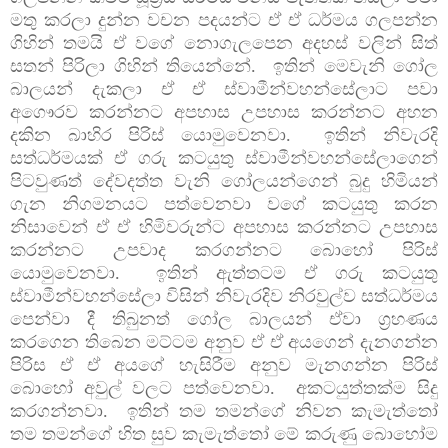
මතු කරලා දුන්න වචන පදයන්ට ඒ ඒ ධර්මය ගලපන්න
ගිහින් තමයි ඒ වගේ නොගැලපෙන අදහස් වලින් සිත්
සතන් පිරිලා ගිහින් තියෙන්නේ. ඉතින් මෙවැනි ගෝල
බාලයන් දැකලා ඒ ඒ ස්වාමීන්වහන්සේලාට පවා
අගෞරව කරන්නට අපහාස උපහාස කරන්නට අහන
දකින බාහිර පිරිස් යොමුවෙනවා. ඉතින් නිවැරදි
සත්ධර්මයක් ඒ ගරු කටයුතු ස්වාමීන්වහන්සේලාගෙන්
පිටවුණත් දේවදත්ත වැනි ගෝලයන්ගෙන් බුදු හිමියන්
ගැන නිගමනයට පත්වෙනවා වගේ කටයුතු කරන
නිසාවෙන් ඒ ඒ හිමිවරුන්ට අපහාස කරන්නට උපහාස
කරන්නට උපවාද කරගන්නට බොහෝ පිරිස්
යොමුවෙනවා. ඉතින් ඇත්තටම ඒ ගරු කටයුතු
ස්වාමීන්වහන්සේලා විසින් නිවැරදිව නිරවුල්ව සත්ධර්මය
පෙන්වා දී තිබුනත් ගෝල බාලයන් ඒවා ග්‍රහණය
කරගෙන තිබෙන මට්ටම අනුව ඒ ඒ අයගෙන් දැනගන්න
පිරිස ඒ ඒ අයගේ හැසිරීම අනුව මැනගන්න පිරිස්
බොහෝ අවුල් වලට පත්වෙනවා. අකටයුත්තක්ම සිදු
කරගන්නවා. ඉතින් තම තමන්ගේ නිවන කැමැත්තෝ
තම තමන්ගේ හිත සුව කැමැත්තෝ මේ කරුණු බොහෝම