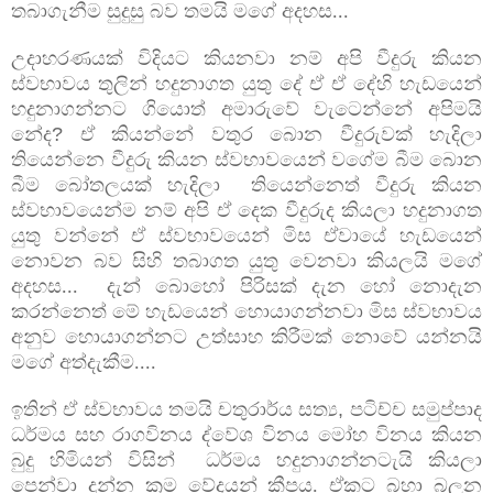
තබාගැනීම සුදුසු බව තමයි මගේ අදහස...
උදාහරණයක් විදියට කියනවා නම් අපි වීදුරු කියන
ස්වභාවය තුලින් හදුනාගත යුතු දේ ඒ ඒ දේහි හැඩයෙන්
හදුනාගන්නට ගියොත් අමාරුවේ වැටෙන්නේ අපිමයි
නේද
?
ඒ කියන්නේ වතුර බොන වීදුරුවක් හැදිලා
තියෙන්නෙ වීදුරු කියන ස්වභාවයෙන් වගේම බීම බොන
බීම බෝතලයක් හැදිලා තියෙන්නෙත් වීදුරු කියන
ස්වභාවයෙන්ම නම් අපි ඒ දෙක වීදුරුද කියලා හදුනාගත
යුතු වන්නේ ඒ ස්වභාවයෙන් මිස ඒවායේ හැඩයෙන්
නොවන බව සිහි තබාගත යුතු වෙනවා කියලයි මගේ
අදහස...
දැන් බොහෝ පිරිසක් දැන හෝ නොදැන
කරන්නෙත් මේ හැඩයෙන් හොයාගන්නවා මිස ස්වභාවය
අනුව හොයාගන්නට උත්සාහ කිරීමක් නොවේ යන්නයි
මගේ අත්දැකීම....
ඉතින් ඒ ස්වභාවය තමයි චතුරාර්ය සත්‍ය
,
පටිච්ච සමුප්පාද
ධර්මය සහ රාගවිනය ද්වේශ විනය මෝහ විනය කියන
බුදු හිමියන් විසින්
ධර්මය හදුනාගන්නටැයි කියලා
පෙන්වා දුන්න ක්‍රම වේදයන් කීපය. ඒකට බහා බලන