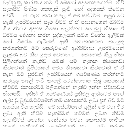
වැටහුණු කාරණය නම් ඒ බෙහෝ දෙනෙකුගෙන්ම
නිවී
සැනසීම පිණිස ගතහැකි පුංචි හෝ අදහසක් තිබෙන
බවයි.... මා ගැන කථා කලොත් මේ සත්ධර්ම ඇසුර මට
හැකි උපරිමයෙන් සෑම විටම ඒ ඒ පදයන්ගෙන් ඔබ්බට
ගිය අර්ථය අදහස විමසා බලන්නට යොමුවූ නිසාම ඒ
ධර්මය දේශනා කරන පුද්ගලයන් සමග විශේෂ ඇලීමක්
හෝ විශේෂ ගැටීමක් ඇති නොකරගෙන කටයුතු
කරගන්නට මට තෙරුවණේ ආශිර්වාදය උපරිමයෙන්
ලැබුණ බව කිව යුතුම වෙනවා... කෙනෙක් කියූ නිසා
පිලිගන්නේ නැතිව යමක් යම් තැනක තියෙනවා
කිව්වොත් ත්‍රිපිඨකයේ මෙය තිබෙනවා කිව්වොත් ඒ ඒ
තැන මට පුළුවන් උපරිමයෙන් ගවේෂණය කරන්නට
කටයුතු කලේ පුංචි කාලේ පටන්ගෙනම තිබූ කෙනෙක්
කිව්වට එකපාරටම පිලිගන්නේ නැතිව ඉන්න ස්වභාවය
නිසාමයි. ඉතින් ඒ ගවේෂණයේ ප්‍රතිඵල ඇත්තටම මගේ
අල්ප වූ බුද්ධිමට්ටමෙන් නම් යහපතක්ම ලබා දුන් බව මට
සහතික විය හැකියි. මේ සත්ධර්මයේ තුලින් මේ වන විට
ලබා ඇති නිවීම සැනසීමත් තවමත් ලබන නිවීම
සැනසීමත් පෙන්වා දෙන්නට වචන කොතරම් භාවිතා
කලත් හැකියාවක් ලැබෙන්නේ නෑ. මේ කරුණ