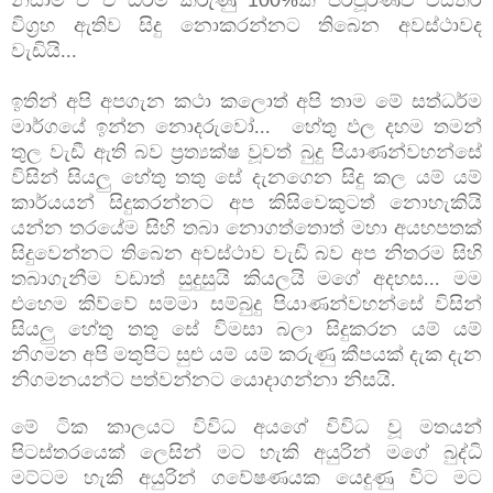
නිසාම ඒ ඒ ධර්ම කරුණු
100%
ක් පරිපූර්ණව විස්තර
විග්‍රහ ඇතිව සිදු නොකරන්නට තිබෙන අවස්ථාවද
වැඩියි...
ඉතින් අපි අපගැන කථා කලොත් අපි තාම මේ සත්ධර්ම
මාර්ගයේ ඉන්න නොදරුවෝ... හේතු ඵල දහම තමන්
තුල වැඩී ඇති බව ප්‍රත්‍යක්ෂ වූවත් බුදු පියාණන්වහන්සේ
විසින් සියලු හේතු තතු සේ දැනගෙන සිදු කල යම් යම්
කාර්යයන් සිදුකරන්නට අප කිසිවෙකුටත් නොහැකියි
යන්න තරයේම සිහි තබා නොගත්තොත් මහා අයහපතක්
සිදුවෙන්නට තිබෙන අවස්ථාව වැඩි බව අප නිතරම සිහි
තබාගැනීම වඩාත් සුදුසුයි කියලයි මගේ අදහස... මම
එහෙම කිව්වේ සම්මා සම්බුදු පියාණන්වහන්සේ විසින්
සියලු හේතු තතු සේ විමසා බලා සිදුකරන යම් යම්
නිගමන අපි මතුපිට සුළු යම් යම් කරුණු කීපයක් දැක දැන
නිගමනයන්ට පත්වන්නට යොදාගන්නා නිසයි.
මේ ටික කාලයට විවිධ අයගේ විවිධ වූ මතයන්
පිටස්තරයෙක් ලෙසින් මට හැකි අයුරින් මගේ බුද්ධි
මට්ටම හැකි අයුරින් ගවේෂණයක යෙදුණු විට මට