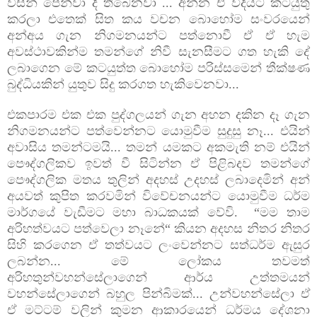
විසින් පෙන්වා
දී තිබෙනවා ... අන්න ඒ විදියට කටයුතු
කරලා එතෙක් සිත කය වචන බොහෝම සංවරයෙන්
අන්අය ගැන නිගමනයන්ට පත්නොවී ඒ ඒ හැම
අවස්ථාවකින්ම තමන්ගේ නිවී සැනසීමට ගත හැකි දේ
ලබාගෙන මේ කටයුත්ත බොහෝම පරිස්සමෙන් තීක්ෂණ
බුද්ධියකින් යුතුව සිදු කරගත හැකිවෙනවා...
එකපාරම එක එක පුද්ගලයන් ගැන අහන දකින දෑ ගැන
නිගමනයන්ට පත්වෙන්නට යොමුවීම සුදුසු නෑ... එයින්
අවාසිය තමන්ටමයි... තමන් යමකට අකමැති නම් එයින්
පෞද්ගලිකව ඉවත් වී සිටින්න ඒ පිළිබදව තමන්ගේ
පෞද්ගලික මතය තුලින් අදහස් උදහස් ලබාදෙමින් අන්
අයවත් කුපිත කරවමින් විවේචනයන්ට යොමුවීම ධර්ම
මාර්ගයේ වැඩීමට මහා බාධකයක් වේවි. “මම තාම
අරිහත්වයට පත්වෙලා නෑනේ“ කියන අදහස නිතර නිතර
සිහි කරගෙන ඒ තත්වයට ලංවෙන්නට සත්ධර්ම ඇසුර
ලබන්න... මේ ලෝකය තවමත්
අරිහතුන්වහන්සේලාගෙන් ආර්ය උත්තමයන්
වහන්සේලාගෙන් බහුල පින්බිමක්... උන්වහන්සේලා ඒ
ඒ මට්ටම් වලින් කුමන ආකාරයෙන් ධර්මය දේශනා