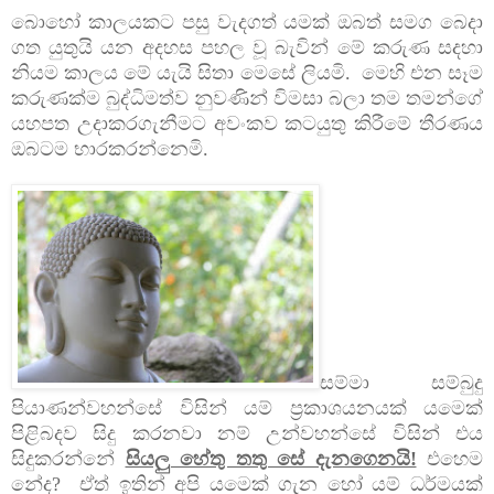
බොහෝ කාලයකට පසු වැදගත් යමක් ඔබත් සමග බෙදා
ගත යුතුයි යන අදහස පහල වූ බැවින් මේ කරුණ සදහා
නියම කාලය මේ යැයි සිතා මෙසේ ලියමි. මෙහි එන සෑම
කරුණක්ම බුද්ධිමත්ව නුවණින් විමසා බලා තම තමන්ගේ
යහපත උදාකරගැනීමට අවංකව කටයුතු කිරීමේ තීරණය
ඔබටම භාරකරන්නෙමි.
සම්මා සම්බුදු
පියාණන්වහන්සේ විසින් යම් ප්‍රකාශයනයක් යමෙක්
පිළිබදව සිදු කරනවා
නම් උන්වහන්සේ විසින් එය
සිදුකරන්නේ
සියලු හේතු තතු සේ දැනගෙනයි!
එහෙම
නේද? ඒත් ඉතින් අපි යමෙක් ගැන හෝ යම් ධර්මයක්