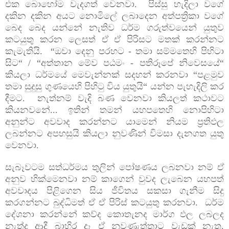
එක බොහෝම වැදගත් වෙනවා. පිස්සු හැදිලා වගේ
දකින දකින අයට නොමිලේ ලබාදෙන අත්පත්‍රිකා වගේ
බෙද බෙද යන්නේ නැතිව ධර්ම ගරුත්වයෙන් යුතුව
කටයුතු කරන ලෙසත් ඒ ඒ පිරිසට මතක් කරන්නට
කැමැතියි. “ඔවා දෙනු පරහට
-
තමා සම්මතෙහි පිහිටා
සිට“ / “
අත්තාන මේව පඨමං - පතිරූපේ නිවෙසයේ“
කියලා ධර්මයේ මෙවැන්නක් සදහන් කරනවා “පළමුව
තමා සුදුසු ගුණයෙහි පිහිටු විය යුතුයි“ යන්න පැහැදිලි කර
දීමට. නැත්නම් වැදි බණ වෙනවා කියලත් කථාවට
කියනවනේ... ඉතින් තමන් යහපතෙහි නොපිහිටා
අනුන්ට අවවාද කරන්නට යාමෙන් නියම ප්‍රතිඵල
ලබන්නට අපහසුයි කියලා නුවණින් විමසා දැනගත යුතු
වෙනවා.
සැබෑවටම සත්ධර්මය තුලින් පෝෂණය ලබනවා නම් ඒ
අනුව හික්මෙනවා නම් කාගෙන් වුවද ලැබෙන යහපත්
අවවාදය පිළිගෙන සිය ජීවිතය සකසා ගැනීම සිදු
කරගන්නට බුද්ධිමත් ඒ ඒ පිරිස් කටයුතු කරනවා. ධර්ම
දේශනා කරන්නේ කව්ද කොතැනද මාර්ග ඵල ලබලද
නැත්ද ආදී බාහිර දෑ ඒ නුවණැත්තාට වැඩක් නැත.