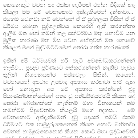
කෙනෙකුට වචන පද එක්ක ගැටීමක් එන්න විදියක් නෑ
කියලා මම මේ වෙනකොට අත්දැකීමෙන් දන්නවා...
එහෙම වෙනවා නම් වෙන්නේ ඒ ඒ පුද්ගලයා විසින් ඒ ඒ
ධර්මය බෙදන පුද්ගලත්වය කෙරෙහි ඇති
කරගන්නා
ඇලීම මත හෝ තමන් තුල සත්ධර්මය මතු නොවීම යන
මූලික කාරණා මත මිස වෙන හේතුවක් මත නොවේ
කියලත් මගේ බුද්ධිමට්ටමෙන් තෝරා ගත්ත කාරණයක්...
ඉතින් අපි ධර්මයවත් හරි හැටි අවබෝධකරගන්නේ
නැතිව... ප්‍රඥාව පූර්ණයට පත්කරගන්නේ නැතිව
හැඩය
තුලින් නිගමනයන්ට පත්වෙලා සිතින්
,
කයෙන්
,
වචනයෙන් අපවාද උපවාද අපහාස කරනවා නම්
දැන
හෝ නොදැන අප මේ අපහාස කරන්නේ බුදු
පියාණන්වහන්සේගේ සත්‍ය වූ සත්ධර්මයටමයි කියන
දේ
තෝරා බේරාගත්තේ නැතිනම් මහා විනාශයක් තම
තමන්ටම සිදුවෙනවා කියලයි මගේ අදහස... මේ
වෙනකොට අත්දැකීමෙන් දුටු දෙයක් තමයි එකම
ධර්මයට එක හාමුදුරුකෙනෙක් කියන කොට බනිනවා
වෙනත් හාමුදුරුකෙනෙක් කියන කොට මහා ශ්‍රද්ධාවෙන්