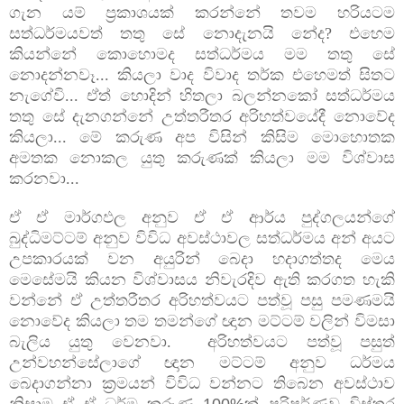
ගැන යම් ප්‍රකාශයක් කරන්නේ තවම හරියටම
සත්ධර්මයවත් තතු සේ නොදැනයි නේද? එහෙම
කියන්නේ කොහොමද සත්ධර්මය මම තතු සේ
නොදන්නවෑ... කියලා වාද විවාද තර්ක එහෙමත් සිතට
නැගේවි... ඒත් හොදින් හිතලා බලන්නකෝ සත්ධර්මය
තතු සේ දැනගන්නේ උත්තරීතර අරිහත්වයේදී නොවේද
කියලා... මේ කරුණ අප විසින් කිසිම මොහොතක
අමතක නොකල යුතු කරුණක් කියලා මම විශ්වාස
කරනවා...
ඒ ඒ මාර්ගඵල අනුව ඒ ඒ ආර්ය පුද්ගලයන්ගේ
බුද්ධිමට්ටම් අනුව විවිධ අවස්ථාවල සත්ධර්මය
අන් අයට
උපකාරයක් වන අයුරින් බෙදා හදාගත්තද මෙය
මෙසේමයි කියන විශ්වාසය නිවැරදිව ඇති කරගත
හැකි
වන්නේ ඒ උත්තරීතර අරිහත්වයට පත්වූ පසු පමණමයි
නොවේද කියලා තම තමන්ගේ ඥාන මට්ටම් වලින් විමසා
බැලිය යුතු වෙනවා. අරිහත්වයට පත්වූ පසුත්
උන්වහන්සේලාගේ ඥාන මට්ටම් අනුව ධර්මය
බෙදාගන්නා ක්‍රමයන් විවිධ
වන්නට තිබෙන අවස්ථාව