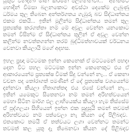
යුතුව වන්දනා මාන කරමින් පිලිගන්නවා... අන්තිමට
හොදින් විමසා බලනකොට අවස්ථා දෙකේම ලැබුණු
ධර්මය තුල තිබෙන අන්තර්ගතය ගැඹුරු බව
සිද්ධාන්තය
එකම එකයි... ඉතින් මුලින්ම සිද්ධාන්තය තමන් තුල
ප්‍රත්‍යක්ෂ කරගත්තා නම් මේ අවුල වෙන්න යනකොට
තමන් විසින්ම ඒ සිද්ධාන්තය තුලින් ඒ අවුල වෙන්න
කලින්ම නවත්තගන්න තරම් බුද්ධිමත්භාවයක්
වර්ධනය
වෙනවා කියලායි මගේ අදහස.
ඉහල ප්‍රඥා මට්ටමක ඉන්න කෙනෙක් ඒ මට්ටමෙන් පහදා
දෙන විට පහල මට්ටමක ඉන්න කෙනෙකුට එය ඒ
ආකාරයෙන්ම ප්‍රත්‍යක්ෂ වීමක් සිදු වන්නේ නෑ... ඒ කෙනා
වචන පද තෝරාගත් පමණින් ඒ දේ ප්‍රත්‍යක්ෂ වශයෙන්ම
දන්නවා කියලා හිතාගත්තද එය එසේ වන්නේ නෑ...
ඉතින් යමෙකුට සිතෙනවා නම් තමන් අරිහත්වයෙන්
මෙහා සිටින මාර්ග ඵල ලාභියෙක්ය කියලා හැම තිස්සේම
ඒ පුද්ගලයා සිහියෙන් ඉන්න එක සුදුසුයි තමන් තවමත්
අරිහත්වයට නම් පත්වෙලා නෑ කියන දේ පිලිබදව.
එතකොට තමයි ඒ තත්වයට ලගා වෙන්නට තමන්ට
තවමත් කල යුතු දෑ තිබෙනවා කියන දේ පිළිබදව