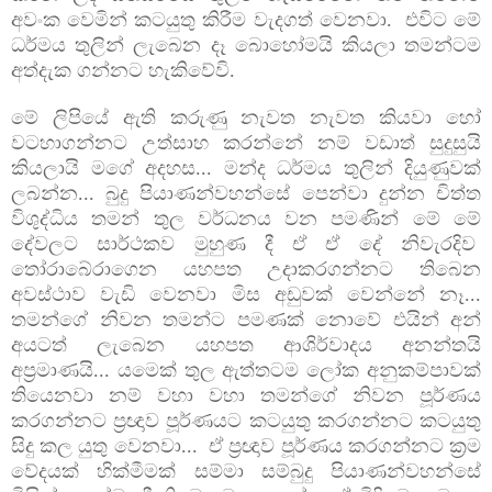
අවංක වෙමින් කටයුතු කිරීම වැදගත් වෙනවා. එවිට මේ
ධර්මය තුලින් ලැබෙන දෑ බොහෝමයි කියලා තමන්ටම
අත්දැක ගන්නට හැකිවේවි.
මේ ලිපියේ ඇති කරුණු නැවත නැවත කියවා හෝ
වටහාගන්නට උත්සාහ කරන්නේ නම් වඩාත් සුදුසුයි
කියලායි මගේ අදහස... මන්ද ධර්මය තුලින් දියුණුවක්
ලබන්න... බුදු පියාණන්වහන්සේ පෙන්වා දුන්න චිත්ත
විශුද්ධිය
තමන් තුල වර්ධනය වන පමණින් මේ මේ
දේවලට සාර්ථකව මුහුණ දී ඒ ඒ දේ නිවැරදිව
තෝරාබේරාගෙන යහපත උදාකරගන්නට තිබෙන
අවස්ථාව වැඩි වෙනවා මිස අඩුවක් වෙන්නේ නෑ...
තමන්ගේ නිවන තමන්ට පමණක් නොවේ එයින් අන්
අයටත් ලැබෙන යහපත ආශිර්වාදය අනන්තයි
අප්‍රමාණයි... යමෙක් තුල ඇත්තටම ලෝක අනුකම්පාවක්
තියෙනවා නම් වහා වහා තමන්ගේ නිවන පූර්ණය
කරගන්නට ප්‍රඥාව පූර්ණයට කටයුතු කරගන්නට කටයුතු
සිදු කල යුතු වෙනවා... ඒ ප්‍රඥාව පූර්ණය කරගන්නට ක්‍රම
වේදයක් හික්මීමක් සම්මා සම්බුදු පියාණන්වහන්සේ