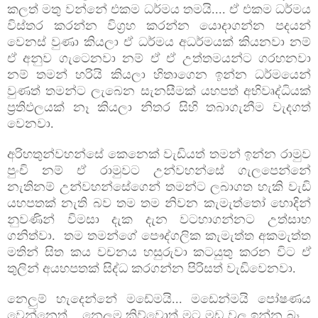
කලත් මතු වන්නේ එකම ධර්මය තමයි.... ඒ එකම ධර්මය
විස්තර කරන්න විග්‍රහ කරන්න යොදාගන්න පදයන්
වෙනස් වුණා කියලා ඒ ධර්මය අධර්මයක් කියනවා නම්
ඒ අනුව ගැටෙනවා නම් ඒ ඒ උත්තමයන්ට ගරහනවා
නම් තමන් හරියි කියලා හිතාගෙන ඉන්න ධර්මයෙන්
වුණත් තමන්ට ලැබෙන සැනසීමක් යහපත් අභිවෘද්ධියක්
ප්‍රතිඵලයක් නෑ කියලා නිතර සිහි තබාගැනීම වැදගත්
වෙනවා.
අරිහතුන්වහන්සේ කෙනෙක් වැඩියත් තමන් ඉන්න රාමුව
පුංචි නම් ඒ රාමුවට උන්වහන්සේ ගැලපෙන්නේ
නැතිනම් උන්වහන්සේගෙන් තමන්ට ලබාගත හැකි වැඩි
යහපතක් නැති බව තම තම නිවන කැමැත්තෝ හොදින්
නුවණින් විමසා දැක දැන වටහාගන්නට උත්සාහ
ගනිත්වා. තම තමන්ගේ පෞද්ගලික කැමැත්ත අකමැත්ත
මතින් සිත කය වචනය හසුරුවා කටයුතු කරන විට ඒ
තුලින් අයහපතක් සිද්ධ කරගන්න පිරිසත් වැඩිවෙනවා.
නෙලුම් හැදෙන්නේ මඩේමයි... මඩෙන්මයි පෝෂණය
වෙන්නෙත්... නෙලුම කිව්වොත් මට මඩ
වල ඉන්න බෑ...