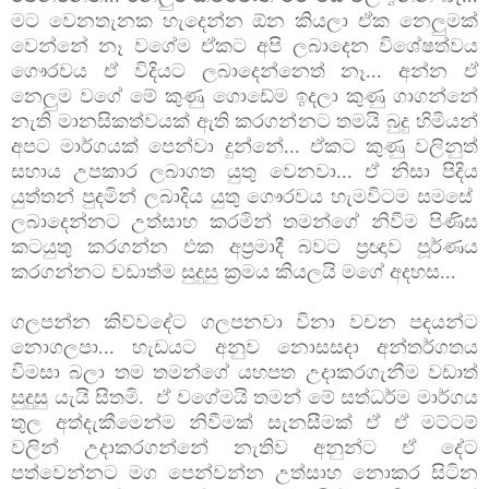
මට වෙනතැනක හැදෙන්න ඕන කියලා ඒක නෙලුමක්
වෙන්නේ නෑ වගේම
ඒකට අපි ලබාදෙන විශේෂත්වය
ගෞරවය ඒ විදියට ලබාදෙන්නෙත් නෑ... අන්න ඒ
නෙලුම වගේ මේ කුණු ගොඩේම ඉදලා කුණු ගාගන්නේ
නැති මානසිකත්වයක් ඇති කරගන්නට තමයි බුදු හිමියන්
අපට මාර්ගයක් පෙන්වා දුන්නේ... ඒකට කුණු වලිනුත්
සහාය උපකාර ලබාගත යුතු වෙනවා... ඒ නිසා පිදිය
යුත්තන් පුදමින් ලබාදිය යුතු ගෞරවය හැමවිටම සමසේ
ලබාදෙන්නට උත්සාහ කරමින් තමන්ගේ නිවීම පිණිස
කටයුතු කරගන්න එක අප්‍රමාදී බවට ප්‍රඥාව පූර්ණය
කරගන්නට වඩාත්ම සුදුසු ක්‍රමය කියලයි මගේ අදහස...
ගලපන්න කිව්වදේට ගලපනවා විනා වචන පදයන්ට
නොගලපා... හැඩයට අනුව නොසසදා අන්තර්ගතය
විමසා බලා තම තමන්ගේ යහපත උදාකරගැනීම වඩාත්
සුදුසු යැයි සිතමි. ඒ වගේමයි තමන් මේ සත්ධර්ම මාර්ගය
තුල අත්දැකීමෙන්ම නිවීමක් සැනසීමක් ඒ ඒ මට්ටම්
වලින් උදාකරගන්නේ නැතිව අනුන්ට ඒ දේට
පත්වෙන්නට මග පෙන්වන්න උත්සාහ නොකර සිටින