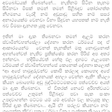
අවබෝධයක් තිබෙන්නේ... නැතිනම් සිටින තැනම
සිටිනවා මිසක් තමන් තමන් පිළිබදව තෝරාගත්ත
නිගමනය වැරදි නම් අඩුපාඩු සහිත නම් සසර
අනාථයෙක්ම වෙනවා විනා සිදුවන යහපතක් නම් නැති
බව විමසා දැනගත යුතු වෙනවා.
ඉතින් මා දැක තිබෙනවා තමන් ඇලුම් කරන
ස්වාමීන්වහන්සේලා දේශනා කරන ධර්මයේ පද ඒ
ආකාරයෙන්ම වෙනත් තැනකින් මතු නොවුනොත්
අහන්නේවත් නැතිව ප්‍රතික්ෂේප කරන පිරිස් අප අතර
ඉන්නවා. හදිසියේවත් හේතු ඵල දහමට ගැලපෙන
ධර්මයක් ඒ ස්වාමීන්වහන්සේ කෙනෙක් දේශනා කලොත්
“ආ අපේ හාමුදුරුවන්ව කොපි කරලාද කොහෙද අපේ
හාමුදුරුවන්ගේ දේශනයක් අහලා වෙන්න ඇති“ කියලා
කියන බොහෝම අඩු බුද්ධිමට්ටමකටම පත්වෙච්ච අයත්
මා දැක තිබෙනවා. ඒ විතරක් නෙවේ අරිහත්වයට
පත්වෙච්ච උතුමන් පිළිබදව පවා සැක සංකා
උපදවාගන්න මට්ටම යම් යම් අවස්ථා වල කටයුතු කල
පිරිස් දැක තිබෙනවා... ඇයි ඒ? සරලව කියනවා නම්
ගලපන්න කිව්ව සූත්‍රය ධර්මය විනය පැත්තක තියලා ඒවා