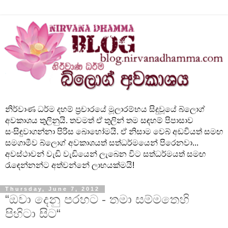
නිර්වාණ ධර්ම දහම් ප්‍රචාරයේ මූලාරම්භය සිදුවූයේ බ්ලොග්
අවකාශය තුලිනුයි. තවමත් ඒ තුලින් තම සඳහම් පිපාසාව
සංසිඳුවාගන්නා පිරිස බොහෝමයි. ඒ නිසාම වෙබ් අඩවියත් සමඟ
සමගාමීව බ්ලොග් අවකාශයත් සත්ධර්මයෙන් පිරෙනවා...
අවස්ථාවන් වැඩි වැඩියෙන් ලැබෙන විට සත්ධර්මයත් සමඟ
රැඳෙන්නන්ට අත්වන්නේ ලාභයක්මයි!
Thursday, June 7, 2012
“ඔවා දෙනු පරහට - තමා සම්මතෙහි
පිහිටා සිට“