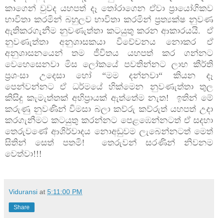
කාගෙන් වුවද යහපත් දෑ තෝරාගෙන ඒවා ප්‍රායෝගිකව
භාවිතා කරමින් බහුලව භාවිතා කරමින් ප්‍රත්‍යක්ෂ නුවණ
ඇතිකරගැනීම නුවණැත්තා කටයුතු කරන ආකාරයයි. ඒ
නුවණැත්තා අනුශාසකයා විවේචනය නොකර ඒ
අනුශාසනයෙන් තම ජීවිතය යහපත් කර ගන්නට
වෙහෙසෙනවා මිස ලෝකයේ පවතින්නට ලාභ කීර්ති
ප්‍රශංසා උදෙසා හෝ “මම දන්නවා“ කියන දෑ
පෙන්වන්නට ඒ ධර්මයේ හික්මෙන නුවණැත්තා තුල
කිසිදු කැමැත්තක් අභිප්‍රායක් ඇත්තේම නැත! ඉතින් මේ
කරුණු නුවණින් විමසා බලා කව්රු කව්රුත් යහපත් උදා
කරගැනීමට කටයුතු කරන්නට පෙළඹෙන්නටත් ඒ සදහා
තෙරුවණේ ආශිර්වාදය නොඅඩුවම ලැබෙන්නටත් මෙත්
සිතින් සෙත් පතමි! තෙරුවන් සරණින් නිවනම
වෙත්වා!!!
Viduransi
at
5:11:00 PM
Share