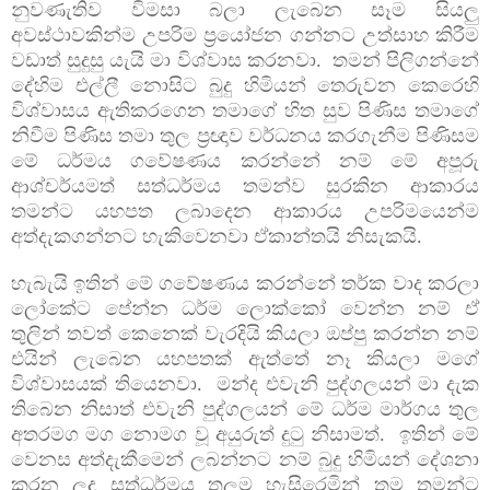
නුවණැතිව විමසා බලා ලැබෙන සෑම සියලු
අවස්ථාවකින්ම උපරිම ප්‍රයෝජන ගන්නට උත්සාහ කිරීම
වඩාත් සුදුසු යැයි මා විශ්වාස කරනවා. තමන් පිලිගන්නේ
දේහිම එල්ලී නොසිට බුදු හිමියන් තෙරුවන කෙරෙහි
විශ්වාසය ඇතිකරගෙන තමාගේ හිත සුව පිණිස තමාගේ
නිවීම පිණිස තමා තුල ප්‍රඥාව වර්ධනය කරගැනීම පිණිසම
මේ ධර්මය ගවේෂණය කරන්නේ නම් මේ අපූරු
ආශ්චර්යමත් සත්ධර්මය තමන්ව සුරකින ආකාරය
තමන්ට යහපත ලබාදෙන ආකාරය උපරිමයෙන්ම
අත්දැකගන්නට හැකිවෙනවා ඒකාන්තයි නිසැකයි.
හැබැයි ඉතින් මේ ගවේෂණය කරන්නේ තර්ක වාද කරලා
ලෝකේට පේන්න ධර්ම ලොක්කෝ වෙන්න නම් ඒ
තුලින් තවත් කෙනෙක් වැරදියි කියලා ඔප්පු කරන්න නම්
එයින් ලැබෙන යහපතක් ඇත්තේ නෑ කියලා මගේ
විශ්වාසයක් තියෙනවා. මන්ද එවැනි පුද්ගලයන් මා දැක
තිබෙන නිසාත් එවැනි පුද්ගලයන් මේ ධර්ම මාර්ගය තුල
අතරමග මග නොමග වූ අයුරුත් දුටු නිසාමත්. ඉතින් මේ
වෙනස අත්දැකීමෙන් ලබන්නට නම් බුදු හිමියන් දේශනා
කරන ලද සත්ධර්මය තුලම හැසිරෙමින් තම තමන්ට