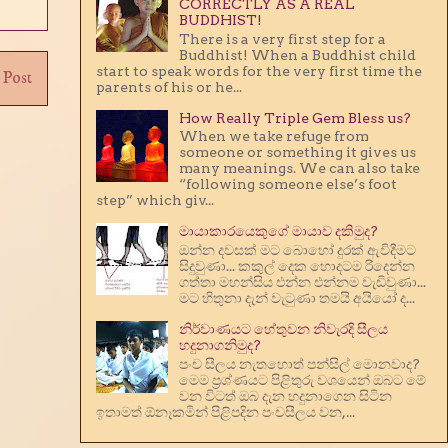
CORRECTLY AS A REAL
BUDDHIST!
There is a very first step for a
Buddhist! When a Buddhist child
start to speak words for the very first time the
 Post
parents of his or he...
How Really Triple Gem Bless us?
When we take refuge from
someone or something it gives us
many meanings. We can also take
“following someone else’s foot
step” which giv...
මායාකාරයෙකුගේ මායාව දකිමුද?
ඔන්න දවසක් මට බොහෝ දුරක් ඇවිදීමට
සිදුවුණා... කකුල් දෙක හොදටම රිදෙන්න
ගත්තා මහන්සිය එන්න එන්නම වැඩිවුණා...
මට හිතුනා දැන් වැටුණා තමයි අයියෝ ද...
නිර්වාණයට‍ හේතුවන නිවැරදි සීලය
හදුනාගනිමුද?
පංච සීලය නැතහොත් පන්සිල් මොනවාද?
මෙම ප්‍රශ්ණයට පිළිතුරු වශයෙන් ඔබට මේ
වන විටත් ඔබ දැන හදුනාගෙන සිටින
ඉතාමත් ඕනෑකමින් පිළිපදින පංචසීලය වන,...