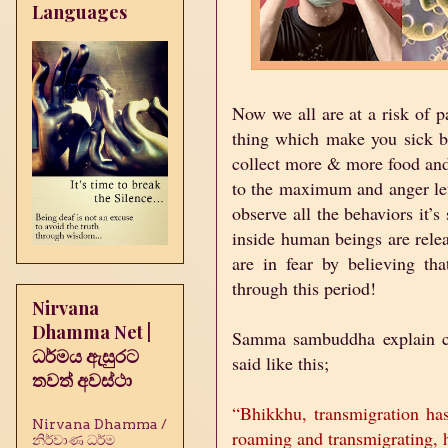
Languages
Now we all are at a risk of p
thing which make you sick be
collect more & more food and 
to the maximum and anger lev
observe all the behaviors it’
inside human beings are relea
are in fear by believing th
through this period!
Nirvana
Dhamma Net |
Samma sambuddha explain cer
ධර්මය ඇසුරට
said like this;
තවත් අවස්ථා
“Bhikkhu, transmigration has
Nirvana Dhamma /
roaming and transmigrating, 
නිර්වාණ ධර්ම