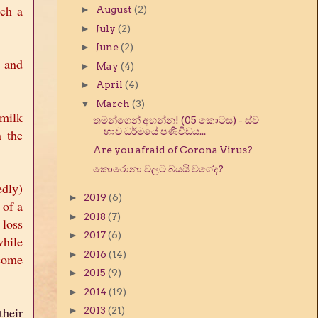
uch a
►
August
(2)
►
July
(2)
►
June
(2)
g and
►
May
(4)
►
April
(4)
▼
March
(3)
 milk
තමන්ගෙන් අහන්න! (05 කොටස) - ස්ව
භාව ධර්මයේ පණිවිඩය...
n the
Are you afraid of Corona Virus?
කොරොනා වලට බයයි වගේද?
edly)
►
2019
(6)
 of a
►
2018
(7)
 loss
►
2017
(6)
hile
►
2016
(14)
come
►
2015
(9)
►
2014
(19)
their
►
2013
(21)