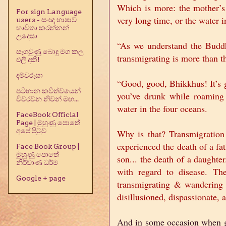
Which is more: the mother’s
For sign Language
very long time, or the water 
users - සංඥා භාෂාව
භාවිතා කරන්නන්
උදෙසා
“As we understand the Buddh
සැගවුණු බොදු මග කල
transmigrating is more than t
එලි දකී!
දම්වරුසා
“Good, good, Bhikkhus! It’s 
පටිභාන කවීත්වයෙන්
you’ve drunk while roaming 
විවරවන නිවන් මඟ...
water in the four oceans.
FaceBook Official
Page | මුහුණු පොතේ
අපේ පිටුව
Why is that? Transmigration
experienced the death of a fath
Face Book Group |
මුහුණු පොතේ
son... the death of a daughter.
නිර්වාණ ධර්ම
with regard to disease. Th
Google + page
transmigrating & wandering 
disillusioned, dispassionate, 
And in some occasion when gr