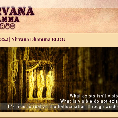
කාශය | Nirvana Dhamma BLOG