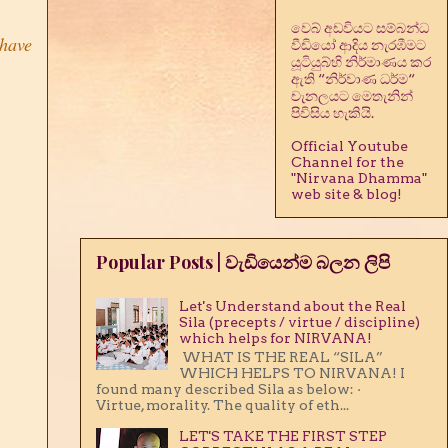
වෙබ් අඩවියට සම්බන්ධ
 have
වීඩියෝ ආදිය නැරඹීමට
යූටියුබ්හි නිර්මාණය කර
ඇති “නිර්වාණ ධර්ම“
චැනලයට මෙතැනින්
පිවිසිය හැකියි.
Official Youtube
Channel for the
"Nirvana Dhamma"
web site & blog!
Popular Posts | වැඩියෙන්ම බලන ලිපි
Let's Understand about the Real
Sila (precepts / virtue / discipline)
which helps for NIRVANA!
WHAT IS THE REAL “SILA”
WHICH HELPS TO NIRVANA! I
found many described Sila as below: ·
Virtue, morality. The quality of eth...
LET'S TAKE THE FIRST STEP