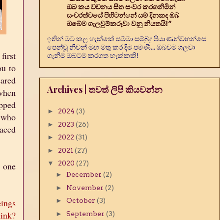
ඔබ කය වචනය සිත සංවර කරගනිමින්
සංවරත්වයේ පිහිටන්නේ යම් දිනකද ඔබ
ඔබේම ගැලවුම්කරුවා වනු නියතයි!“
ඉතින් මට කල හැක්කේ සම්මා සම්බුදු පියාණන්වහන්සේ
පෙන්වූ නිවන් මඟ මතු කර දීම පමණි... ඔබවම ගලවා
first
ගැනීම ඔබටම කරගත හැක්කකි!
ou to
eared
Archives | තවත් ලිපි කියවන්න
 when
apped
►
2024
(3)
e who
►
2023
(26)
aced
►
2022
(31)
►
2021
(27)
▼
2020
(27)
d one
►
December
(2)
►
November
(2)
►
October
(3)
eings
hink?
►
September
(3)