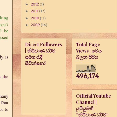
►
2012
(1)
►
2011
(17)
oking
►
2010
(11)
ness?
►
2009
(14)
l be
essed
Direct Followers
Total Page
| නිර්වාණ ධර්ම
Views | මෙය
dy is
සමග රැදී
බලන පිරිස
සිටින්නෝ
496,174
s the
many
Official Youtube
Channel |
 That
යූටියුබ්හි
or to
“නිර්වාණ ධර්ම“