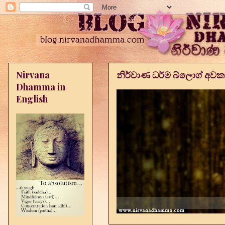
Nirvana
නිර්වාණ ධර්ම බ්ලොග් අව
Dhamma in
English