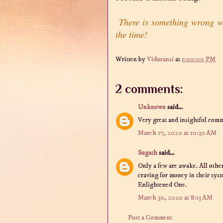
There is something wrong wit
the time!
Written by
Viduransi
at
1:00:00 PM
2 comments:
Unknown
said...
Very great and insightful comm
March 17, 2020 at 10:30 AM
Sugath
said...
Only a few are awake. All oth
craving for money in their sy
Enlightened One.
March 30, 2020 at 8:13 AM
Post a Comment