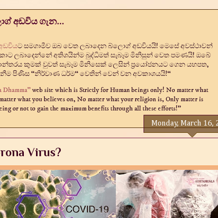
ොග් අඩවිය ගැන...
 අඩවිය
ට සමගාමීව ඔබ වෙත ලබාදෙන බ්ලොග් අඩවියයි! මෙසේ අවස්ථාවන්
ිකොට ලබාදෙන්නේ අතිශයින්ම බුද්ධිමත් සැබෑම මිනිසුන් වෙත පමණයි! ඔබේ
න්තරය කුමක් වුවත් සැබෑම මිනිසෙක් ලෙසින් ප්‍රයෝජනයට ගෙන යහපත,
නීම පිණිස “නිර්වාණ ධර්ම“ වෙතින් වෙන් වන අවකාශයයි!“
na Dhamma"
web site which is Strictly for Human beings only! No matter what
 matter what you believes on, No matter what your religion is, Only matter is
ing or not to gain the maximum benefits through all these efforts!"
Monday, March 16,
orona Virus?