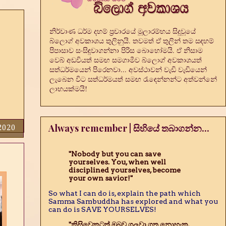
නිර්වාණ ධර්ම දහම් ප්‍රචාරයේ මූලාරම්භය සිදුවූයේ
බ්ලොග් අවකාශය තුලිනුයි. තවමත් ඒ තුලින් තම සඳහම්
පිපාසාව සංසිඳුවාගන්නා පිරිස බොහෝමයි. ඒ නිසාම
වෙබ් අඩවියත් සමඟ සමගාමීව බ්ලොග් අවකාශයත්
සත්ධර්මයෙන් පිරෙනවා... අවස්ථාවන් වැඩි වැඩියෙන්
ලැබෙන විට සත්ධර්මයත් සමඟ රැඳෙන්නන්ට අත්වන්නේ
ලාභයක්මයි!
Always remember | සිහියේ තබාගන්න...
 2020
"Nobody but you can save
yourselves. You, when well
disciplined yourselves, become
your own savior!"
So what I can do is, explain the path which
Samma Sambuddha has explored and what you
can do is SAVE YOURSELVES!
"කිසිවෙකුටත් ඔබව ගලවා ගත නොහැක.