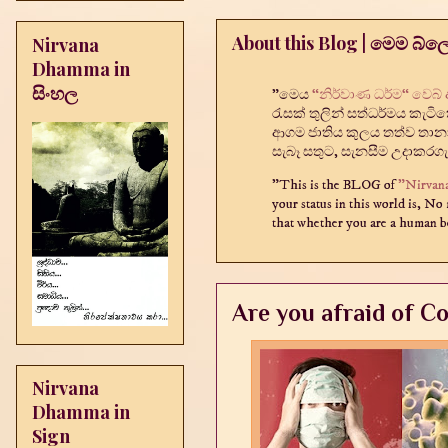
About this Blog | මෙම බ්ල
Nirvana
Dhamma in
සිංහල
"මෙය
“නිර්වාණ ධර්ම“ වෙබ්
රැසක් තුලින් සත්ධර්මය කැට
ආගම ජාතිය කුලය තත්ව තානා
සැබෑ සතුට, සැනසීම උදාකරගැ
"This is the BLOG of
"Nirva
your status in this world is, No
that whether you are a human be
Are you afraid of C
Nirvana
Dhamma in
Sign