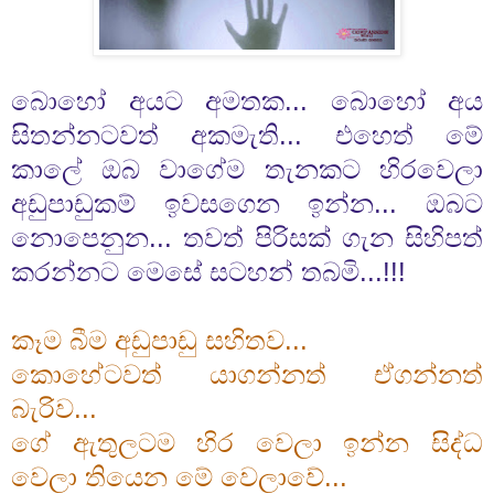
බොහෝ අයට අමතක... බොහෝ අය
සිතන්නටවත් අකමැති... එහෙත් මේ
කාලේ ඔබ වාගේම තැනකට හිරවෙලා
අඩුපාඩුකම් ඉවසගෙන ඉන්න... ඔබට
නොපෙනුන... තවත් පිරිසක් ගැන සිහිපත්
කරන්නට මෙසේ සටහන් තබමි...!!!
කෑම බීම අඩුපාඩු සහිතව...
කොහේටවත් යාගන්නත් ඒගන්නත්
බැරිව...
ගේ ඇතුලටම හිර වෙලා ඉන්න සිද්ධ
වෙලා තියෙන මේ වෙලාවේ...