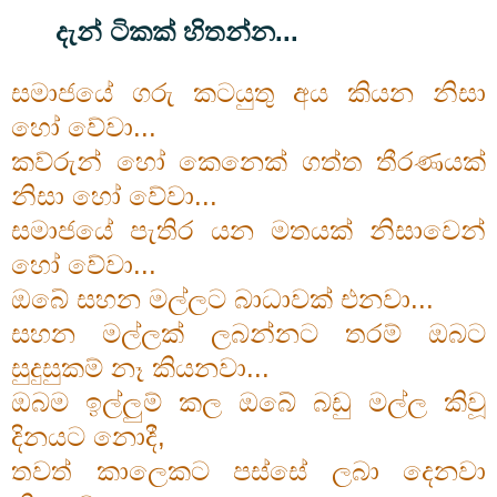
දැන් ටිකක් හිතන්න...
සමාජයේ ගරු කටයුතු අය කියන නිසා
හෝ වේවා...
කව්රුන් හෝ කෙනෙක් ගත්ත තීරණයක්
නිසා හෝ වේවා...
සමාජයේ පැතිර යන මතයක් නිසාවෙන්
හෝ වේවා...
ඔබේ සහන මල්ලට බාධාවක් එනවා...
සහන මල්ලක් ලබන්නට තරම් ඔබට
සුදුසුකම් නෑ කියනවා...
ඔබම ඉල්ලුම් කල ඔබේ බඩු මල්ල කිවූ
දිනයට නොදී,
තවත් කාලෙකට පස්සේ ලබා දෙනවා