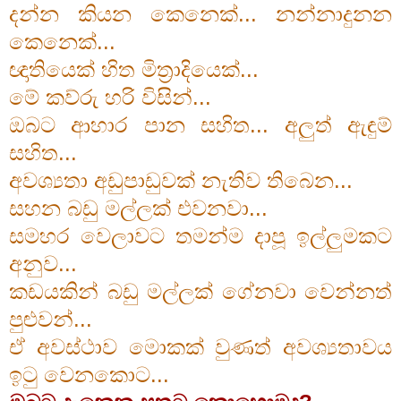
දන්න කියන කෙනෙක්... නන්නාදුනන
කෙනෙක්...
ඥාතියෙක් හිත මිත්‍රාදියෙක්...
මේ කව්රු හරි විසින්...
ඔබට ආහාර පාන සහිත... අලුත් ඇඳුම්
සහිත...
අවශ්‍යතා අඩුපාඩුවක් නැතිව තිබෙන...
සහන බඩු මල්ලක් එවනවා...
සමහර වෙලාවට තමන්ම දාපූ ඉල්ලුමකට
අනුව...
කඩයකින් බඩු මල්ලක් ගේනවා වෙන්නත්
පුළුවන්...
ඒ අවස්ථාව මොකක් වුණත් අවශ්‍යතාවය
ඉටු වෙනකොට...