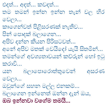
එදත්... අදත්... කවදත්...
තම තමන් ඉන්න ඉන්න තැන් වල හිර
වෙලා...
කාගෙන්වත් පිළිසරණක් නැතිව...
පින් පොදක් බලාගෙන...
අපිව දන්න කියන පිරිසටවත්...
අනේ අපිව මතක් වෙයිදෝ යැයි සිතමින්...
තමන්ගේ අවශ්‍යතාවයන් කව්රුන් හෝ ඉටු
කරාවි...
යන බලාපොරොත්තුවෙන් අසරණ
වෙලා...
ඔවුන්ගේ සහන මල්ල එනකම්...
බලාගෙන ඉන්නෙත් ඔන්න දැන් ඔය,
ඔබ ඉන්නවා වගේම තමයි...