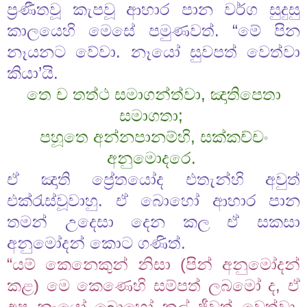
ප්‍රණීතවූ කැපවූ ආහාර පාන වර්ග සුදුසු
කාලයෙහි මෙසේ පමුණවත්. “මේ පින
නෑයනට වේවා. නෑයෝ සුවපත් වෙත්වා
කියා’යි.
තෙ ච තත්ථ සමාගන්ත්වා, ඤාතිපෙතා
සමාගතා;
පහූතෙ අන්නපානම්හි, සක්කච්චං
අනුමොදරෙ.
ඒ ඤාති ප්‍රේතයෝද එතැන්හි අවුත්
එක්රැස්වූවාහු. ඒ බොහෝ ආහාර පාන
තමන් උදෙසා දෙන කල ඒ සකසා
අනුමෝදන් කොට ගණිත්.
“යම් කෙනෙකුන් නිසා (පින් අනුමෝදන්
කළ) මෙ කෙණෙහි සම්පත් ලබමෝ ද, ඒ
අප නෑයෝ බොහෝ කල් ජීවත් වෙත්වා.