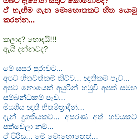
ඔබට දැනෙන සතුට කොහොමද?
ඒ හැඟීම ගැන මොහොතකට හිත යොමු
කරන්න...
කලාද? හොඳයි!!!
ඇයි දන්නවද?
මේ සසර පුරාවට...
අපට හිතවත්කම් කිව්ව... ඥාතිකම් පෑව...
අපට නොයෙක් අයුරින් හමුවී අපත් සමඟ
සම්බන්ධකම් පෑව...
මියගිය ඥාති හිතමිත්‍රාදීන්...
දැන් දුගතියකට... අසරණ අත් භවයකට
පත්වෙලා නම්...
ඒ පිරිස... මේ මොහොතෙත්...