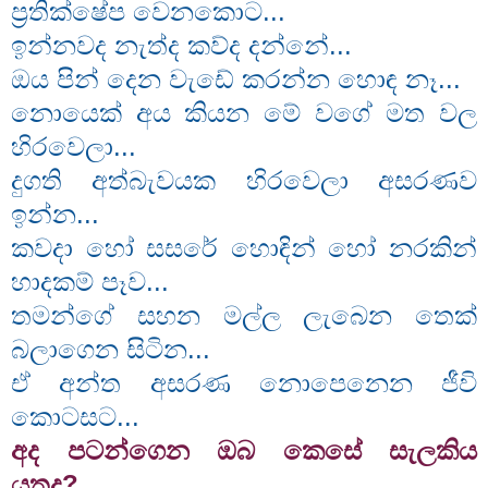
ප්‍රතික්ෂේප වෙනකොට...
ඉන්නවද නැත්ද කව්ද දන්නේ...
ඔය පින් දෙන වැඩේ කරන්න හොඳ නෑ...
නොයෙක් අය කියන මේ වගේ මත වල
හිරවෙලා...
දුගති අත්බැවයක හිරවෙලා අසරණව
ඉන්න...
කවදා හෝ සසරේ හොඳින් හෝ නරකින්
හාදකම් පෑව...
තමන්ගේ සහන මල්ල ලැබෙන තෙක්
බලාගෙන සිටින...
ඒ අන්ත අසරණ නොපෙනෙන ජීවි
කොටසට...
අද පටන්ගෙන ඔබ කෙසේ සැලකිය
යුතුද?