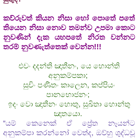
කව්රුවත් කියන නිසා හෝ පොතේ පතේ
තියෙන නිසා නොව තමන්ව උපමා කොට
නුවණින් දැක යහපතේ නිරත වන්නට
තරම් නුවණැත්තෙක් වෙන්න!!!
එවං දදන්ති ඤාතීනං, යෙ හොන්ති
අනුකම්පකා;
සුචිං පණීතං කාලෙන, කප්පියං
පානභොජනං;
ඉදං වො ඤාතීනං හොතු, සුඛිතා හොන්තු
ඤාතයො.
“යම් කෙනෙක් ඒ ප්‍රේත නෑයන්ට
අනුකම්පා කරන්නෝ වෙත්ද, ඔව්හු ශුද්ධවූ