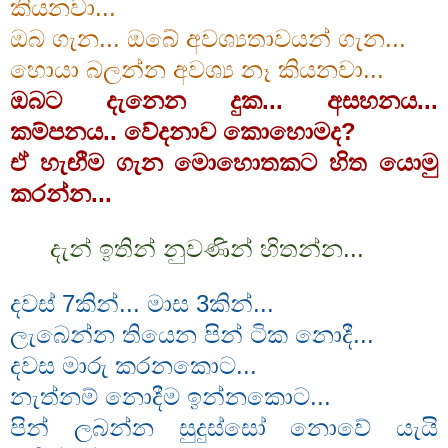
කියනවා...
ඔබ ගැන... ඔබේ අවශ්‍යතාවයන් ගැන...
හොයා බලන්න අවශ්‍ය නෑ කියනවා...
ඔබට දැනෙන දුක... අසහනය...
කම්පනය.. වේදනාව කොහොමද?
ඒ හැඟීම ගැන මොහොතකට හිත යොමු
කරන්න...
දැන් ඉතින් නුවණින් හිතන්න...
දවස් 7කින්... මාස 3කින්...
ලැබෙන්න තියෙන පින් ටික නොදී...
දවස මාරු කරනකොට...
නැත්නම් නොදීම ඉන්නකොට...
පින් ලබන්න සුදුස්සෝ නොවේ යැයි