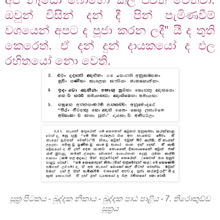
ඔවුන් විසින් දන් දී පින් පැමිණවීම්
වශයෙන් අපට ද පූජා කරන ලදී” යී ද තුති
කෙරෙත්. ඒ දන් දුන් දායකයෝ ද ඵල
රහිතයෝ නො වෙති.
සූත්‍ර පිටකය - ඛුද්දක නිකාය - ඛුද්දක පාඨ පාළිය - 7. තිරොකුඞ්ඩ
සූත්‍රය