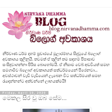
නිර්වාණ ධර්ම දහම් ප්‍රචාරයේ මූලාරම්භය සිදුවූයේ බ්ලොග්
අවකාශය තුලිනුයි. තවමත් ඒ තුලින් තම සඳහම් පිපාසාව
සංසිඳුවාගන්නා පිරිස බොහෝමයි. ඒ නිසාම වෙබ් අඩවියත් සමඟ
සමගාමීව බ්ලොග් අවකාශයත් සත්ධර්මයෙන් පිරෙනවා...
අවස්ථාවන් වැඩි වැඩියෙන් ලැබෙන විට සත්ධර්මයත් සමඟ
රැඳෙන්නන්ට අත්වන්නේ ලාභයක්මයි!
Friday, April 10, 2020
මෙකල සිර වූ ඔබ සේම...